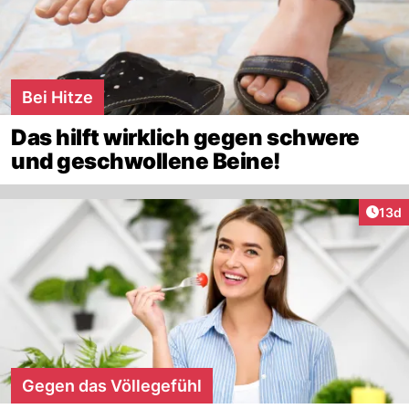
Bei Hitze
Das hilft wirklich gegen schwere
und geschwollene Beine!
Artik
13d
Gegen das Völlegefühl