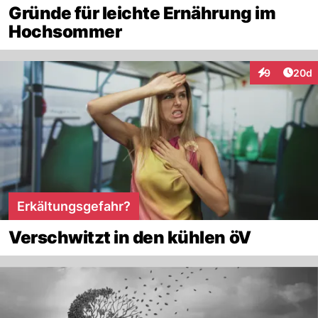
Gründe für leichte Ernährung im
Hochsommer
Artik
9
20d
Interaktionen
Erkältungsgefahr?
Verschwitzt in den kühlen öV