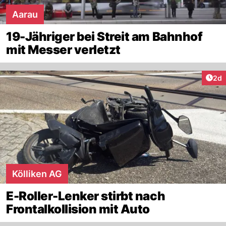
Aarau
19-Jähriger bei Streit am Bahnhof
mit Messer verletzt
Arti
2d
Kölliken AG
E-Roller-Lenker stirbt nach
Frontalkollision mit Auto