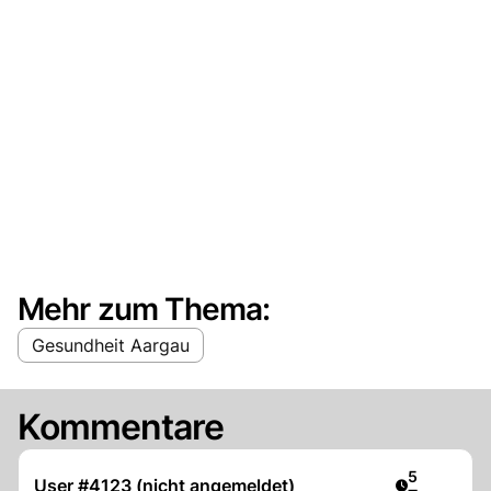
Mehr zum Thema:
Gesundheit Aargau
Kommentare
Artikel verö
5
User #4123 (nicht angemeldet)