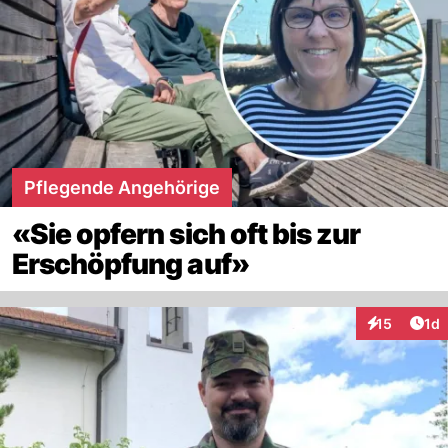
Pflegende Angehörige
«Sie opfern sich oft bis zur
Erschöpfung auf»
Art
15
1d
Interaktione