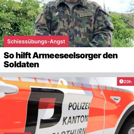
Schiessübungs-Angst
So hilft Armeeseelsorger den
Soldaten
Artik
20h