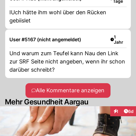
Tage
IUch hätte ihm wohl über den Rücken
gebiislet
Artikel ver
1
User #5167 (nicht angemeldet)
Jahr
Und warum zum Teufel kann Nau den Link
zur SRF Seite nicht angeben, wenn ihr schon
darüber schreibt?
Alle Kommentare anzeigen
Mehr Gesundheit Aargau
Arti
1
6d
Interaktion