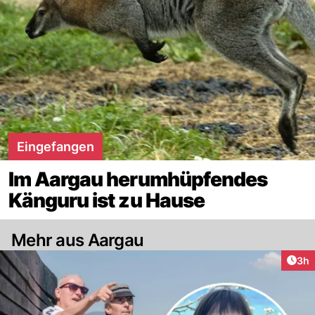
Eingefangen
Im Aargau herumhüpfendes
Känguru ist zu Hause
Mehr aus Aargau
Arti
3h