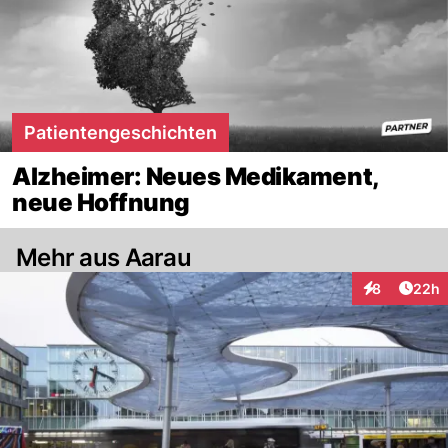
Patientengeschichten
Alzheimer: Neues Medikament,
neue Hoffnung
Mehr aus Aarau
Artik
8
22h
Interaktionen