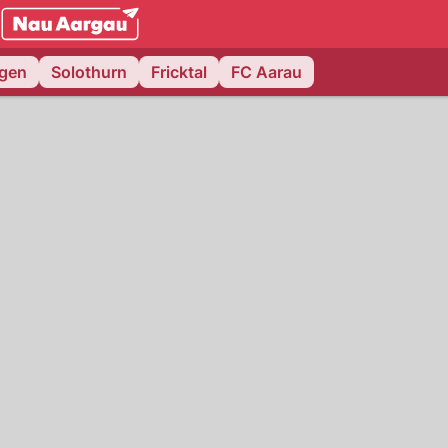
NAU.ch
ngen
Solothurn
Fricktal
FC Aarau