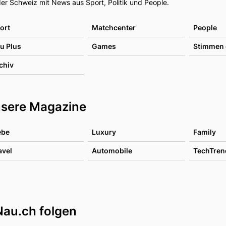
er Schweiz mit News aus Sport, Politik und People.
ort
Matchcenter
People
u Plus
Games
Stimmen 
chiv
sere Magazine
ebe
Luxury
Family
avel
Automobile
TechTren
Nau.ch folgen