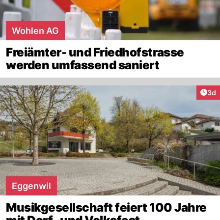
Wohlen AG
Freiämter- und Friedhofstrasse
werden umfassend saniert
Arti
3d
Eggenwil
Musikgesellschaft feiert 100 Jahre