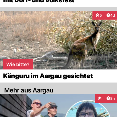
mit Dorf- und Volksfest
Arti
15
4d
Interaktione
Wie bitte?
Känguru im Aargau gesichtet
Mehr aus Aargau
Arti
1
8h
Interaktion