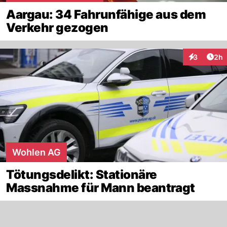
Aargau: 34 Fahrunfähige aus dem
Verkehr gezogen
Arti
3
2h
Interaktion
Wohlen AG
Tötungsdelikt: Stationäre
Massnahme für Mann beantragt