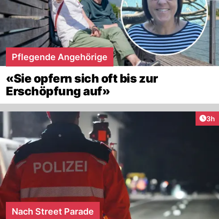
Pflegende Angehörige
«Sie opfern sich oft bis zur
Erschöpfung auf»
Arti
3h
Nach Street Parade