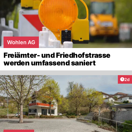
Wohlen AG
Freiämter- und Friedhofstrasse
werden umfassend saniert
Arti
2d