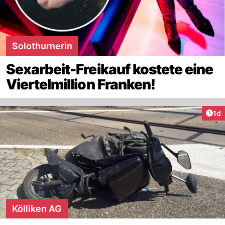
Solothurnerin
Sexarbeit-Freikauf kostete eine
Viertelmillion Franken!
Art
1d
Kölliken AG