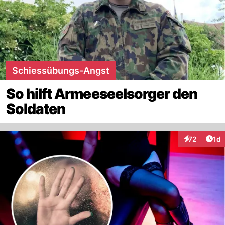
Schiessübungs-Angst
So hilft Armeeseelsorger den
Soldaten
Art
72
1d
Interaktione