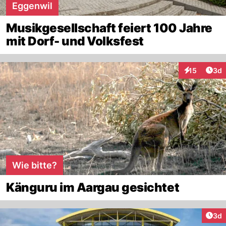
Eggenwil
Musikgesellschaft feiert 100 Jahre
mit Dorf- und Volksfest
Arti
15
3d
Interaktione
Wie bitte?
Känguru im Aargau gesichtet
Arti
3d