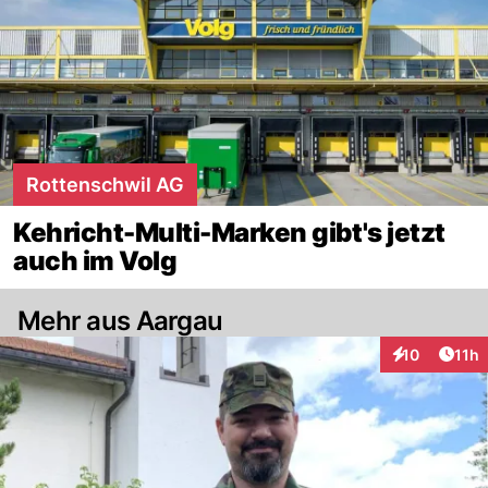
Rottenschwil AG
Kehricht-Multi-Marken gibt's jetzt
auch im Volg
Mehr aus Aargau
Artik
10
11h
Interaktionen