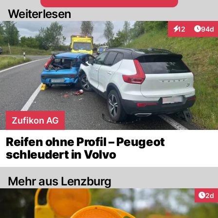
Weiterlesen
Artik
12
94d
Interaktionen
Zufikon AG
Reifen ohne Profil – Peugeot
schleudert in Volvo
Mehr aus Lenzburg
Arti
2d