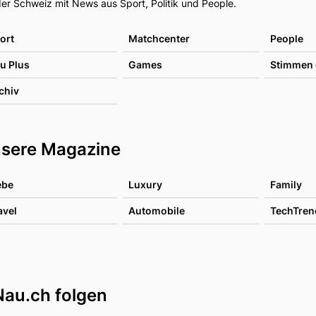
er Schweiz mit News aus Sport, Politik und People.
ort
Matchcenter
People
u Plus
Games
Stimmen 
chiv
sere Magazine
ebe
Luxury
Family
avel
Automobile
TechTren
Nau.ch folgen