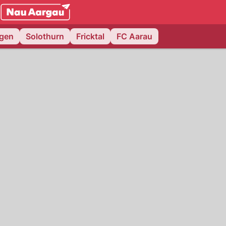
NAU.ch
ngen
Solothurn
Fricktal
FC Aarau