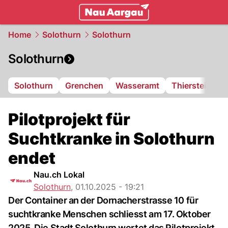
mittelland.
NAU.ch
Home
Solothurn
Solothurn
Solothurn
Solothurn
Grenchen
Wasseramt
Thierstein
F
Pilotprojekt für
Suchtkranke in Solothurn
endet
Nau.ch Lokal
Solothurn
,
01.10.2025 - 19:21
Der Container an der Dornacherstrasse 10 für
suchtkranke Menschen schliesst am 17. Oktober
2025. Die Stadt Solothurn wertet das Pilotprojekt