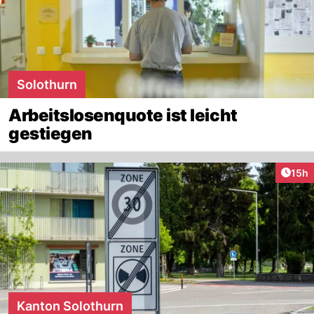
Solothurn
Arbeitslosenquote ist leicht
gestiegen
Artik
15h
Kanton Solothurn