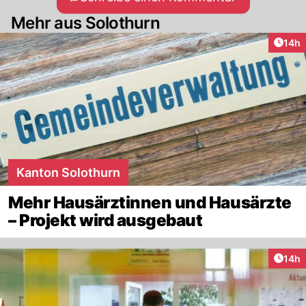
Mehr aus Solothurn
Artik
14h
Kanton Solothurn
Mehr Hausärztinnen und Hausärzte
– Projekt wird ausgebaut
Artik
14h