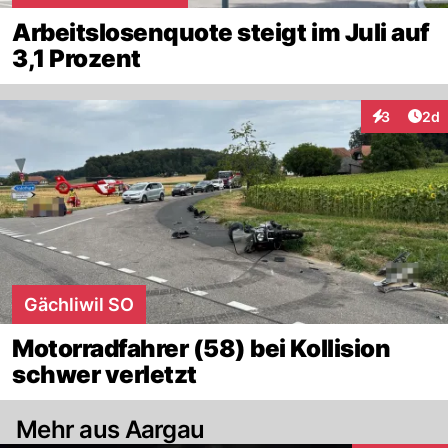
Arbeitslosenquote steigt im Juli auf
3,1 Prozent
Arti
3
2d
Interaktion
Gächliwil SO
Motorradfahrer (58) bei Kollision
schwer verletzt
Mehr aus Aargau