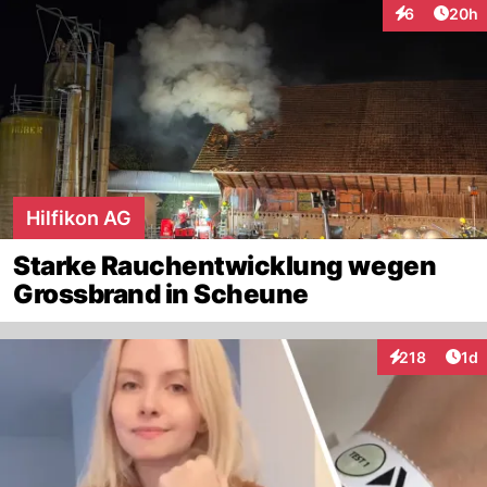
Artik
6
20h
Interaktionen
Hilfikon AG
Starke Rauchentwicklung wegen
Grossbrand in Scheune
Art
218
1d
Interaktionen