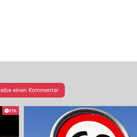
reibe einen Kommentar
Artikel veröffentlicht:
21h