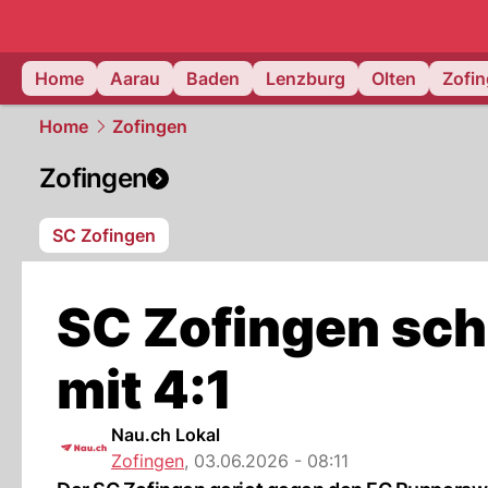
mittelland.
Home
Aarau
Baden
Lenzburg
Olten
Zofi
Home
Zofingen
Zofingen
SC Zofingen
SC Zofingen sch
mit 4:1
Nau.ch Lokal
Zofingen
,
03.06.2026 - 08:11