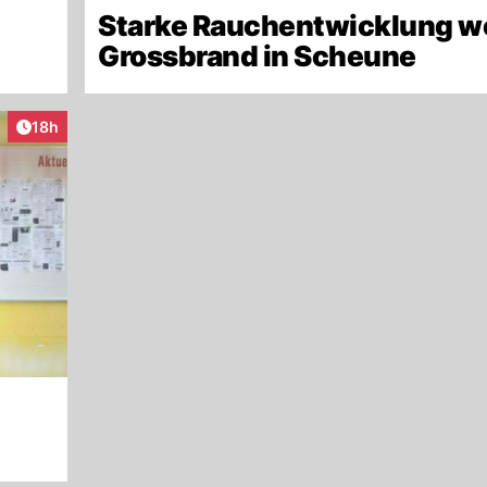
Starke Rauchentwicklung 
Grossbrand in Scheune
Artikel veröffentlicht:
18h