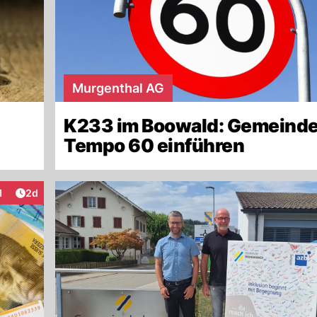
Murgenthal AG
K233 im Boowald: Gemeinde 
Tempo 60 einführen
Artikel veröffentlicht:
1
2d
teraktionen