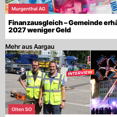
Murgenthal AG
Finanzausgleich – Gemeinde erhä
2027 weniger Geld
Mehr aus Aargau
Olten SO