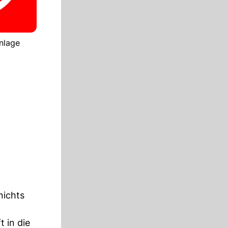
anlage
nichts
 in die