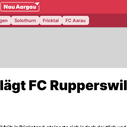
NAU.ch
ngen
Solothurn
Fricktal
FC Aarau
lägt FC Rupperswi