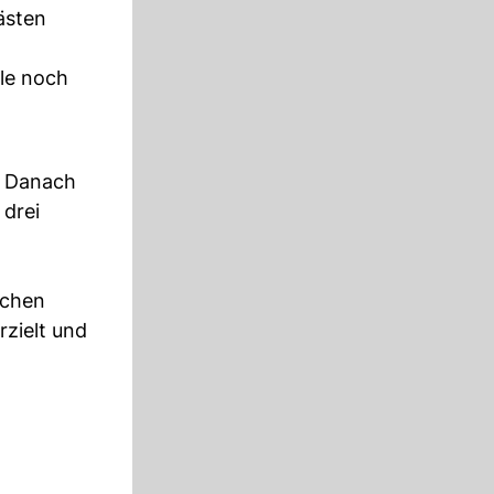
ästen
ble noch
n. Danach
 drei
ichen
rzielt und