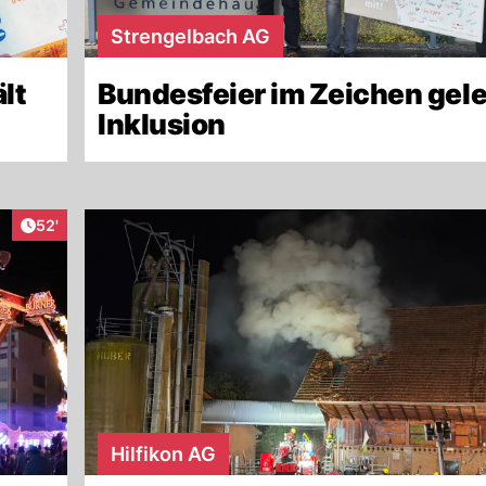
Strengelbach AG
lt
Bundesfeier im Zeichen gel
Inklusion
Artikel veröffentlicht:
52'
Hilfikon AG