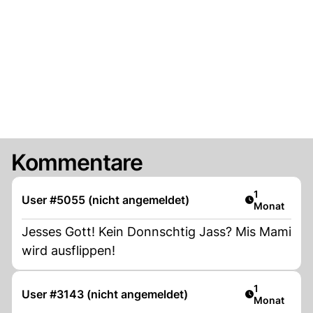
Kommentare
Artikel veröf
1
User #5055 (nicht angemeldet)
Monat
Jesses Gott! Kein Donnschtig Jass? Mis Mami
wird ausflippen!
Artikel veröf
1
User #3143 (nicht angemeldet)
Monat