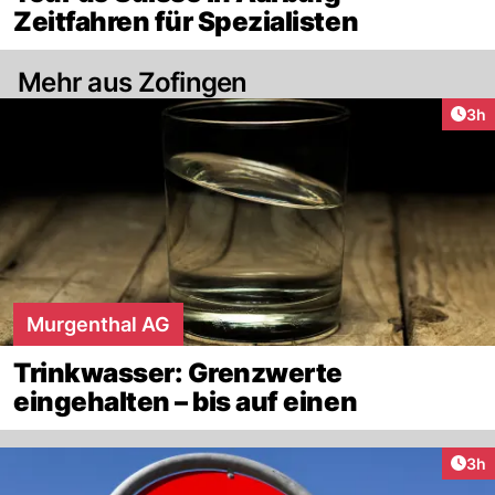
Zeitfahren für Spezialisten
Mehr aus Zofingen
Arti
3h
Murgenthal AG
Trinkwasser: Grenzwerte
eingehalten – bis auf einen
Arti
3h