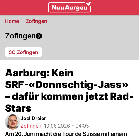
mittelland.
NAU.ch
Home
Zofingen
Zofingen
SC Zofingen
Aarburg: Kein
SRF-«Donnschtig-Jass»
– dafür kommen jetzt Rad-
Stars
Joel Dreier
Zofingen
,
10.06.2026 - 04:05
Am 20. Juni macht die Tour de Suisse mit einem