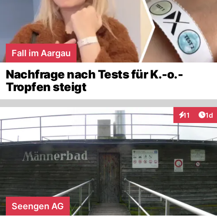
Fall im Aargau
Nachfrage nach Tests für K.-o.-
Tropfen steigt
Art
11
1d
Interaktione
Seengen AG