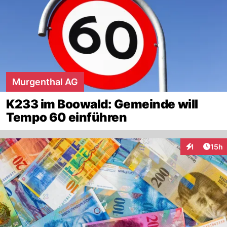
Murgenthal AG
K233 im Boowald: Gemeinde will
Tempo 60 einführen
Artik
1
15h
Interaktione