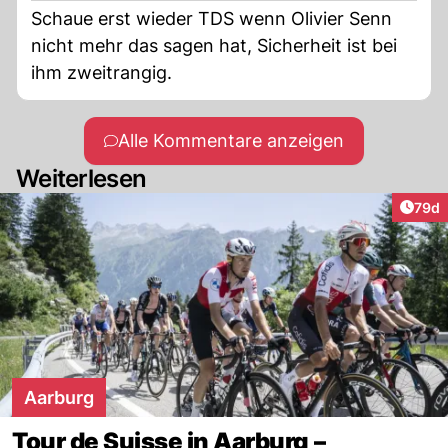
Schaue erst wieder TDS wenn Olivier Senn
nicht mehr das sagen hat, Sicherheit ist bei
ihm zweitrangig.
Alle Kommentare anzeigen
Weiterlesen
Artik
79d
Aarburg
Tour de Suisse in Aarburg –