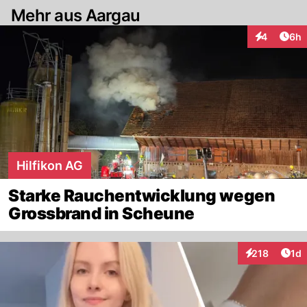
Mehr aus Aargau
Arti
4
6h
Interaktion
Hilfikon AG
Starke Rauchentwicklung wegen
Grossbrand in Scheune
Art
218
1d
Interaktionen