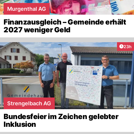
Murgenthal AG
Finanzausgleich – Gemeinde erhält
2027 weniger Geld
Artik
23h
Strengelbach AG
Bundesfeier im Zeichen gelebter
Inklusion