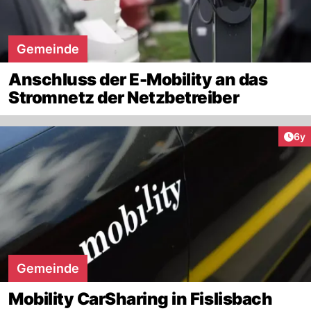
Gemeinde
Anschluss der E-Mobility an das
Stromnetz der Netzbetreiber
Arti
6y
Gemeinde
Mobility CarSharing in Fislisbach