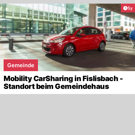
Arti
5y
Gemeinde
Mobility CarSharing in Fislisbach -
Standort beim Gemeindehaus