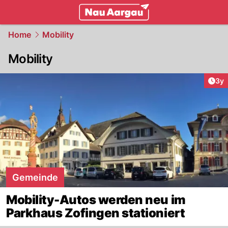
mittelland.
NAU.ch
Home
Mobility
Mobility
Arti
3y
Gemeinde
Mobility-Autos werden neu im
Parkhaus Zofingen stationiert