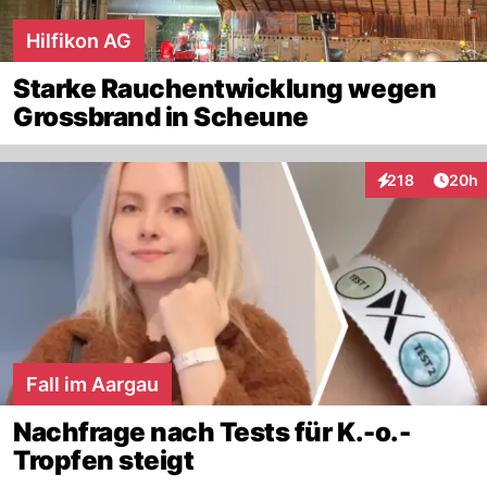
Hilfikon AG
Starke Rauchentwicklung wegen
Grossbrand in Scheune
Artik
218
20h
Interaktionen
Fall im Aargau
Nachfrage nach Tests für K.-o.-
Tropfen steigt