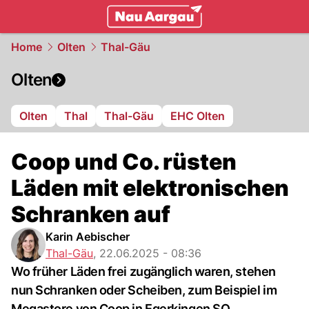
mittelland.
NAU.ch
Home
Olten
Thal-Gäu
Olten
Olten
Thal
Thal-Gäu
EHC Olten
Coop und Co. rüsten
Läden mit elektronischen
Schranken auf
Karin Aebischer
Thal-Gäu
,
22.06.2025 - 08:36
Wo früher Läden frei zugänglich waren, stehen
nun Schranken oder Scheiben, zum Beispiel im
Megastore von Coop in Egerkingen SO.