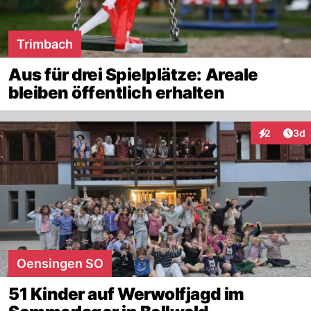
Trimbach
Aus für drei Spielplätze: Areale
bleiben öffentlich erhalten
Arti
2
3d
Interaktion
Oensingen SO
51 Kinder auf Werwolfjagd im