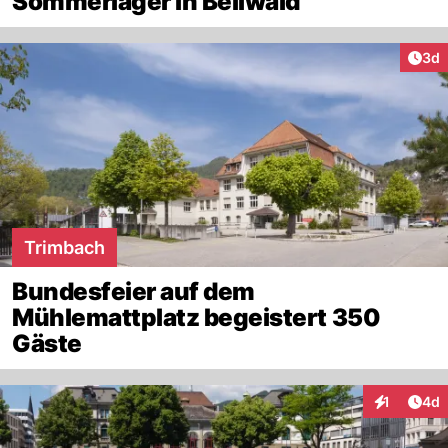
Sommerlager in Bellwald
Arti
3d
Trimbach
Bundesfeier auf dem
Mühlemattplatz begeistert 350
Gäste
Arti
1
4d
Interaktion