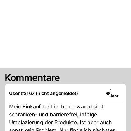
Kommentare
Artikel ver
1
User #2167 (nicht angemeldet)
Jahr
Mein Einkauf bei Lidl heute war absilut
schranken- und barrierefrei, infolge
Umplazierung der Produkte. Ist aber auch
sonst kein Problem. Nur finde ich nächstes