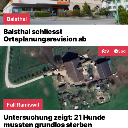
Balsthal
Balsthal schliesst
Ortsplanungsrevision ab
Artik
29
36d
Interaktionen
Fall Ramiswil
Untersuchung zeigt: 21 Hunde
mussten grundlos sterben