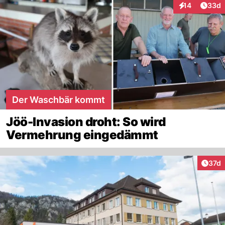
Artik
14
33d
Interaktionen
Der Waschbär kommt
Jöö-Invasion droht: So wird
Vermehrung eingedämmt
Artik
37d