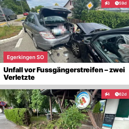
Artik
3
59d
Interaktionen
Egerkingen SO
Unfall vor Fussgängerstreifen – zwei
Verletzte
Artik
4
62d
Interaktionen