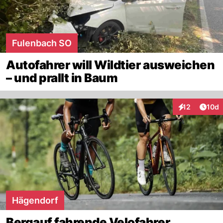
Fulenbach SO
Autofahrer will Wildtier ausweichen
– und prallt in Baum
Artik
12
10d
Interaktionen
Hägendorf
Bergauf fahrende Velofahrer