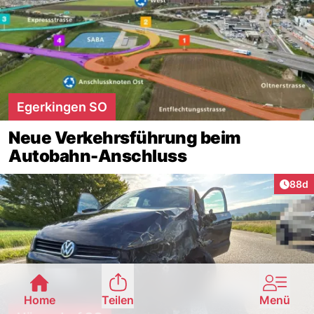
Egerkingen SO
Neue Verkehrsführung beim
Autobahn-Anschluss
Artik
88d
Home
Teilen
Menü