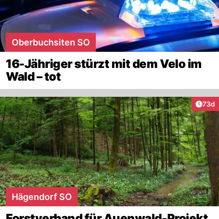
Oberbuchsiten SO
16-Jähriger stürzt mit dem Velo im
Wald – tot
Artik
73d
Hägendorf SO
Forstverband für Auenwald-Projekt