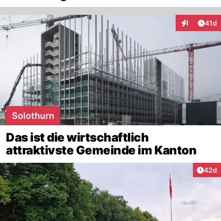
Artik
1
41d
Interaktione
Solothurn
Das ist die wirtschaftlich
attraktivste Gemeinde im Kanton
Artik
42d