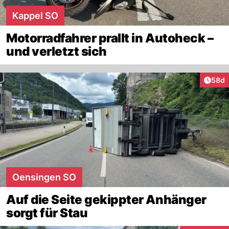
Kappel SO
Motorradfahrer prallt in Autoheck –
und verletzt sich
Artik
58d
Oensingen SO
Auf die Seite gekippter Anhänger
sorgt für Stau