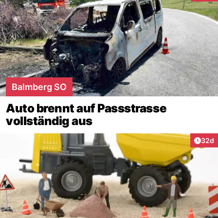
Balmberg SO
Auto brennt auf Passstrasse
vollständig aus
Artik
32d