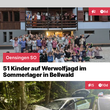
Arti
2
6d
Interaktion
Oensingen SO
51 Kinder auf Werwolfjagd im
Sommerlager in Bellwald
Artik
15
10d
Interaktionen