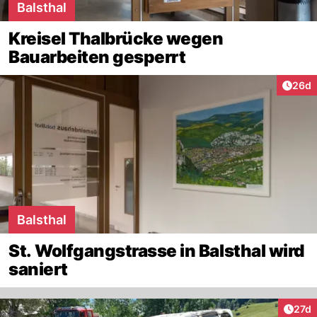
Balsthal
Kreisel Thalbrücke wegen
Bauarbeiten gesperrt
Artik
26d
Balsthal
St. Wolfgangstrasse in Balsthal wird
saniert
Artik
27d