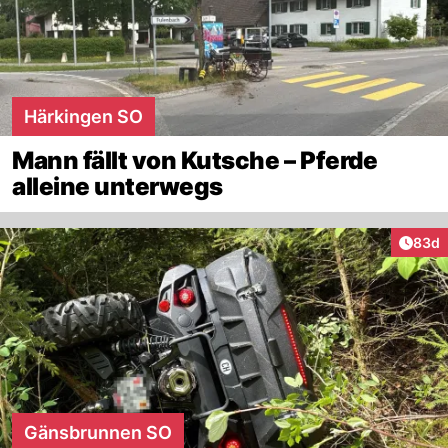
Härkingen SO
Mann fällt von Kutsche – Pferde
alleine unterwegs
Artik
83d
Gänsbrunnen SO