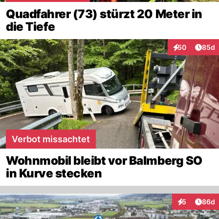
Quadfahrer (73) stürzt 20 Meter in
die Tiefe
Artik
50
85d
Interaktionen
Verbot missachtet
Wohnmobil bleibt vor Balmberg SO
in Kurve stecken
Artik
5
86d
Interaktionen