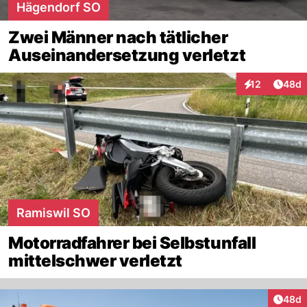
Hägendorf SO
Zwei Männer nach tätlicher
Auseinandersetzung verletzt
Artik
12
48d
Interaktionen
Ramiswil SO
Motorradfahrer bei Selbstunfall
mittelschwer verletzt
Artik
48d