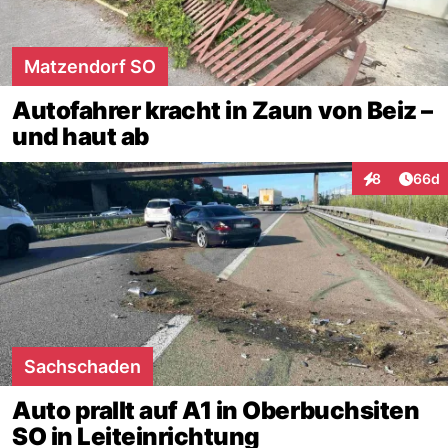
Matzendorf SO
Autofahrer kracht in Zaun von Beiz –
und haut ab
Artik
8
66d
Interaktionen
Sachschaden
Auto prallt auf A1 in Oberbuchsiten
SO in Leiteinrichtung