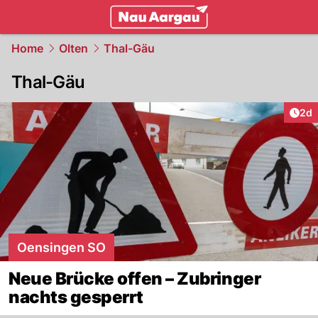
mittelland.
NAU.ch
Home
Olten
Thal-Gäu
Thal-Gäu
Arti
2d
Oensingen SO
Neue Brücke offen – Zubringer
nachts gesperrt