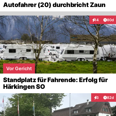
Autofahrer (20) durchbricht Zaun
Artik
14
80d
Interaktionen
Vor Gericht
Standplatz für Fahrende: Erfolg für
Härkingen SO
Artik
3
82d
Interaktionen