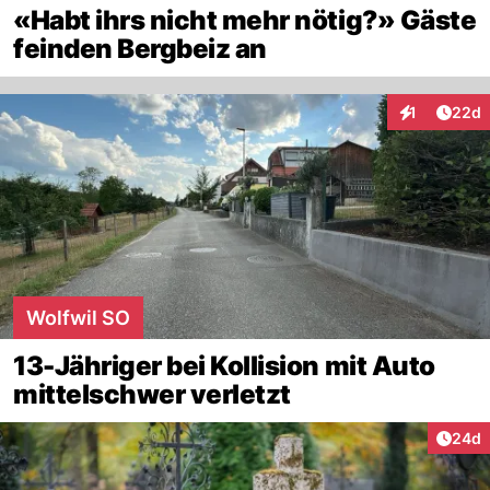
«Habt ihrs nicht mehr nötig?» Gäste
feinden Bergbeiz an
Artik
1
22d
Interaktione
Wolfwil SO
13-Jähriger bei Kollision mit Auto
mittelschwer verletzt
Artik
24d