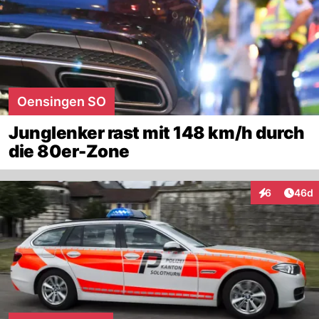
Oensingen SO
Junglenker rast mit 148 km/h durch
die 80er-Zone
Artik
6
46d
Interaktionen