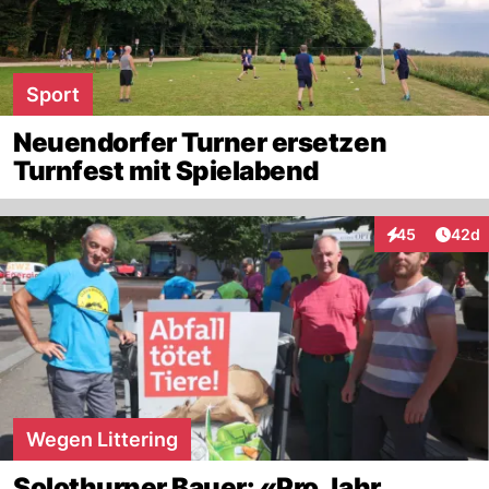
Sport
Neuendorfer Turner ersetzen
Turnfest mit Spielabend
Artik
45
42d
Interaktionen
Wegen Littering
Solothurner Bauer: «Pro Jahr