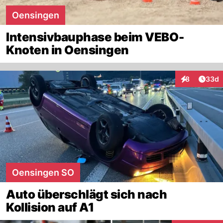
Oensingen
Intensivbauphase beim VEBO-
Knoten in Oensingen
Artik
8
33d
Interaktionen
Oensingen SO
Auto überschlägt sich nach
Kollision auf A1