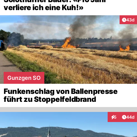
verliere ich eine Kuh!»
Artik
43d
Gunzgen SO
Funkenschlag von Ballenpresse
führt zu Stoppelfeldbrand
Artik
5
44d
Interaktionen