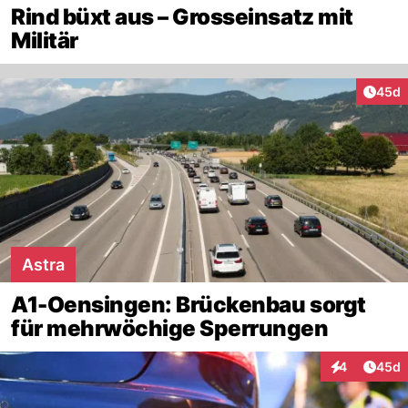
Rind büxt aus – Grosseinsatz mit
Militär
Artik
45d
Astra
A1-Oensingen: Brückenbau sorgt
für mehrwöchige Sperrungen
Artik
4
45d
Interaktionen