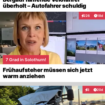
überholt – Autofahrer schuldig
Artik
226
18d
Interaktionen
7 Grad in Solothurn!
Frühaufsteher müssen sich jetzt
warm anziehen
Artik
3
20d
Interaktionen