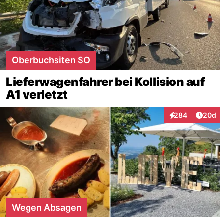
Oberbuchsiten SO
Lieferwagenfahrer bei Kollision auf
A1 verletzt
Artik
284
20d
Interaktionen
Wegen Absagen