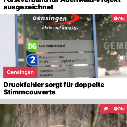
ausgezeichnet
Artik
74d
Oensingen
Druckfehler sorgt für doppelte
Stimmcouverts
Artik
2
74d
Interaktione