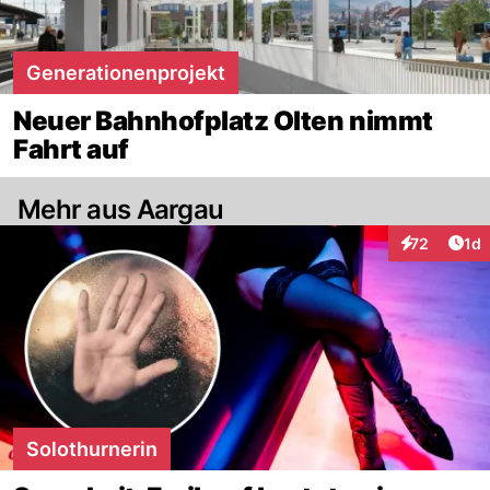
Generationenprojekt
Neuer Bahnhofplatz Olten nimmt
Fahrt auf
Mehr aus Aargau
Art
72
1d
Interaktione
Solothurnerin