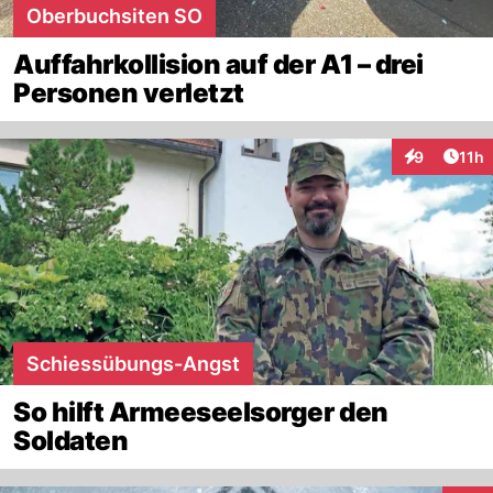
Oberbuchsiten SO
Auffahrkollision auf der A1 – drei
Personen verletzt
Artik
9
11h
Interaktione
Schiessübungs-Angst
So hilft Armeeseelsorger den
Soldaten