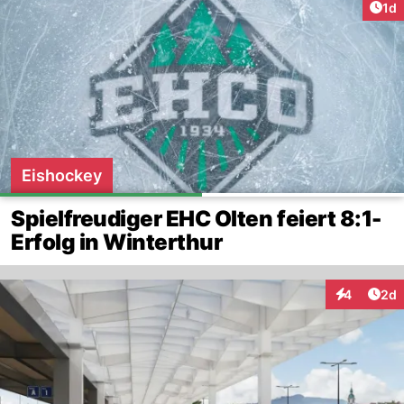
Art
1d
Eishockey
Spielfreudiger EHC Olten feiert 8:1-
Erfolg in Winterthur
Arti
4
2d
Interaktion