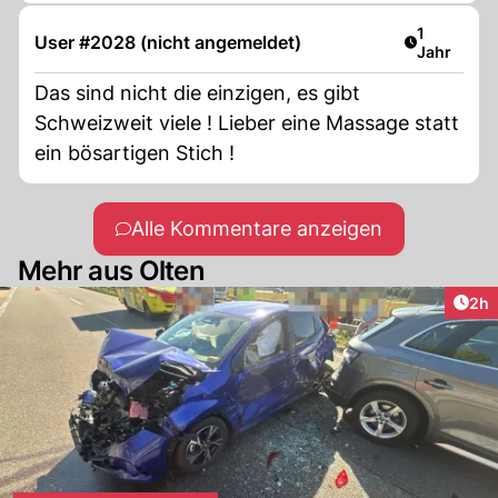
Artikel ver
1
User #2028 (nicht angemeldet)
Jahr
Das sind nicht die einzigen, es gibt
Schweizweit viele ! Lieber eine Massage statt
ein bösartigen Stich !
Alle Kommentare anzeigen
Mehr aus Olten
Arti
2h