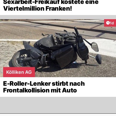
Sexarbeit-Freikauf kostete eine
Viertelmillion Franken!
Art
1d
Kölliken AG
E-Roller-Lenker stirbt nach
Frontalkollision mit Auto