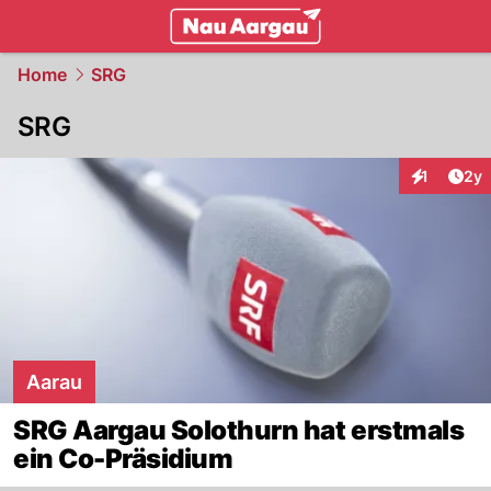
mittelland.
NAU.ch
Home
SRG
SRG
Arti
1
2y
Interaktion
Aarau
SRG Aargau Solothurn hat erstmals
ein Co-Präsidium