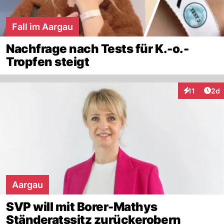
Fall im Aargau
Nachfrage nach Tests für K.-o.-
Tropfen steigt
Arti
11
2d
Interaktione
Aargau
SVP will mit Borer-Mathys
Ständeratssitz zurückerobern