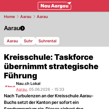
mittelland.
NAU.ch
Home
Aarau
Aarau
Aarau
Aarau
Suhr
Suhrental
Kreisschule: Taskforce
übernimmt strategische
Führung
Nau.ch Lokal
Aarau
,
05.06.2026 - 15:33
Nach Turbulenzen an der Kreisschule Aarau-
Buchs setzt der Kanton per sofort ein
Sondergremium ein. Dieses sichert den