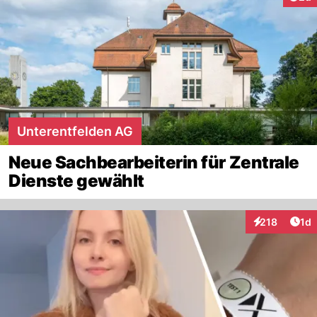
Unterentfelden AG
Neue Sachbearbeiterin für Zentrale
Dienste gewählt
Art
218
1d
Interaktionen