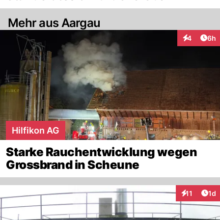
Mehr aus Aargau
Arti
4
6h
Interaktion
Hilfikon AG
Starke Rauchentwicklung wegen
Grossbrand in Scheune
Art
11
1d
Interaktione