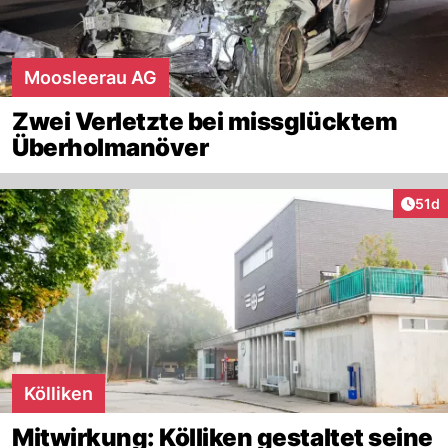
Moosleerau AG
Zwei Verletzte bei missglücktem
Überholmanöver
Artik
51d
Kölliken
Mitwirkung: Kölliken gestaltet seine