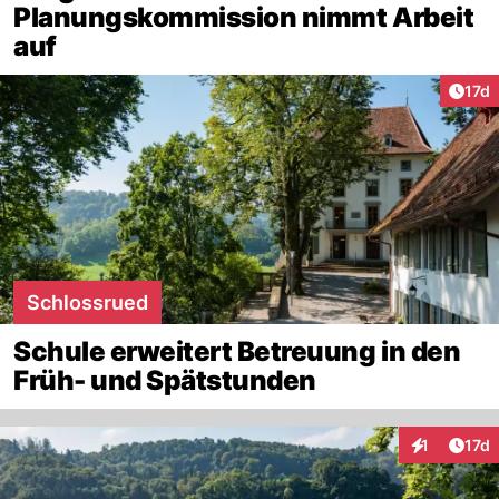
Planungskommission nimmt Arbeit
auf
Artik
17d
Schlossrued
Schule erweitert Betreuung in den
Früh- und Spätstunden
Artik
1
17d
Interaktione