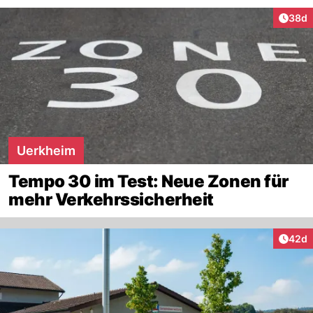
Artik
38d
Uerkheim
Tempo 30 im Test: Neue Zonen für
mehr Verkehrssicherheit
Artik
42d