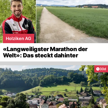
Holziken AG
«Langweiligster Marathon der
Welt»: Das steckt dahinter
Artik
30d