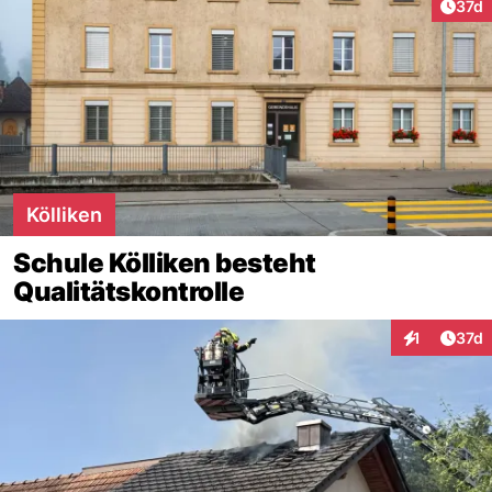
Artik
37d
Kölliken
Schule Kölliken besteht
Qualitätskontrolle
Artik
1
37d
Interaktione