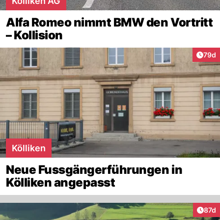
Kölliken AG
Alfa Romeo nimmt BMW den Vortritt
– Kollision
Artik
79d
Kölliken
Neue Fussgängerführungen in
Kölliken angepasst
Artik
87d