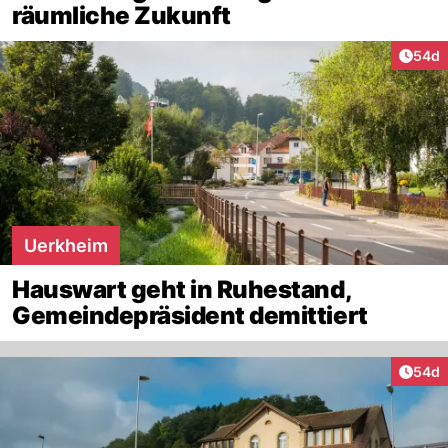
räumliche Zukunft
Artik
54d
Uerkheim
Hauswart geht in Ruhestand,
Gemeindepräsident demittiert
Artik
54d