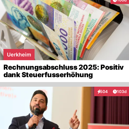
Uerkheim
Rechnungsabschluss 2025: Positiv
dank Steuerfusserhöhung
Artike
504
103d
Interaktionen