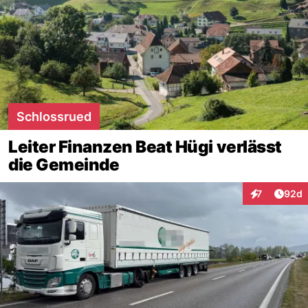
Schlossrued
Leiter Finanzen Beat Hügi verlässt
die Gemeinde
Artik
7
92d
Interaktionen