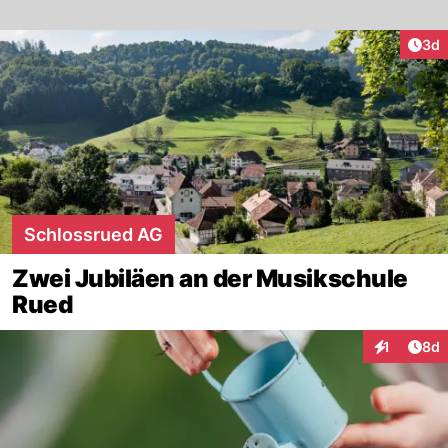
Arti
3d
Schlossrued AG
Zwei Jubiläen an der Musikschule
Rued
Arti
1
8d
Interaktion