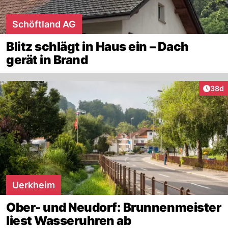
Schöftland AG
Blitz schlägt in Haus ein – Dach
gerät in Brand
Artik
38d
Uerkheim
Ober- und Neudorf: Brunnenmeister
liest Wasseruhren ab