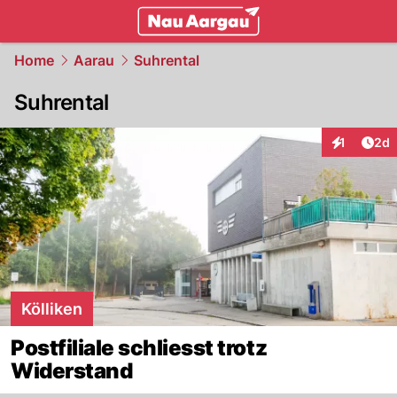
mittelland.
NAU.ch
Home
Aarau
Suhrental
Suhrental
Arti
1
2d
Interaktion
Kölliken
Postfiliale schliesst trotz
Widerstand