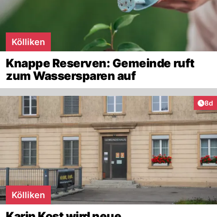
Kölliken
Knappe Reserven: Gemeinde ruft
zum Wassersparen auf
Arti
8d
Kölliken
Karin Kost wird neue