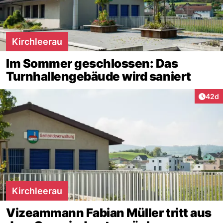
Kirchleerau
Im Sommer geschlossen: Das
Turnhallengebäude wird saniert
Artik
42d
Kirchleerau
Vizeammann Fabian Müller tritt aus