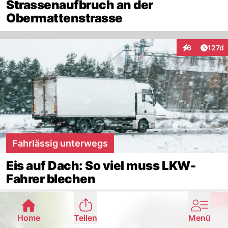
Strassenaufbruch an der
Obermattenstrasse
Artike
6
127d
Interaktionen
Fahrlässig unterwegs
Eis auf Dach: So viel muss LKW-
Fahrer blechen
Artike
142d
Home
Teilen
Menü