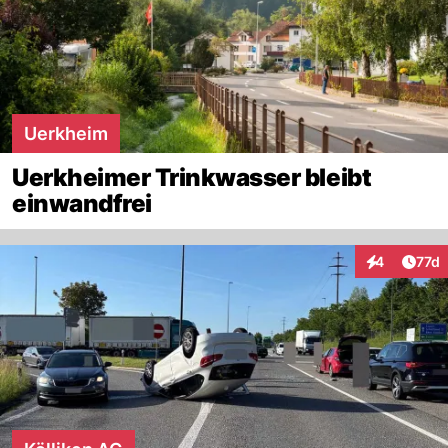
Uerkheim
Uerkheimer Trinkwasser bleibt
einwandfrei
Artik
4
77d
Interaktione