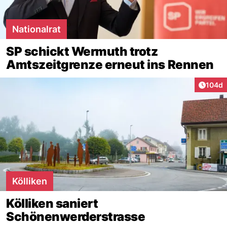
Nationalrat
SP schickt Wermuth trotz
Amtszeitgrenze erneut ins Rennen
Artike
104d
Kölliken
Kölliken saniert
Schönenwerderstrasse