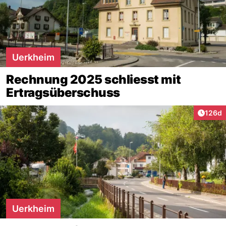
Uerkheim
Rechnung 2025 schliesst mit
Ertragsüberschuss
Artike
126d
Uerkheim