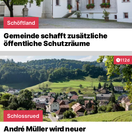
Schöftland
Gemeinde schafft zusätzliche
öffentliche Schutzräume
Artike
112d
Schlossrued
André Müller wird neuer