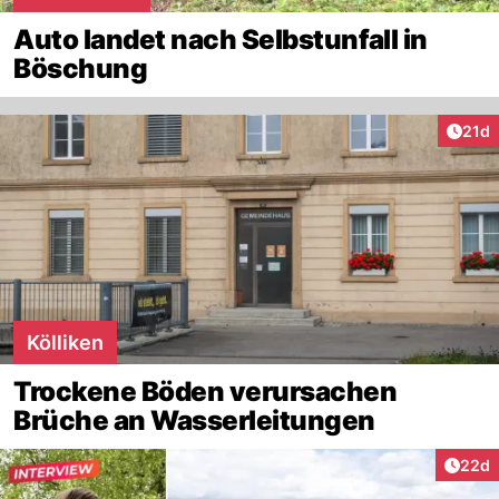
Auto landet nach Selbstunfall in
Böschung
Artik
21d
Kölliken
Trockene Böden verursachen
Brüche an Wasserleitungen
Artik
22d