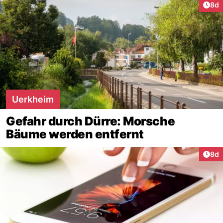
Arti
8d
Uerkheim
Gefahr durch Dürre: Morsche
Bäume werden entfernt
Arti
8d