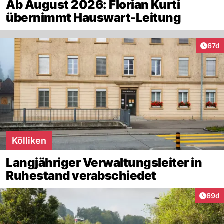
Ab August 2026: Florian Kurti
übernimmt Hauswart-Leitung
Artik
67d
Kölliken
Langjähriger Verwaltungsleiter in
Ruhestand verabschiedet
Artik
69d