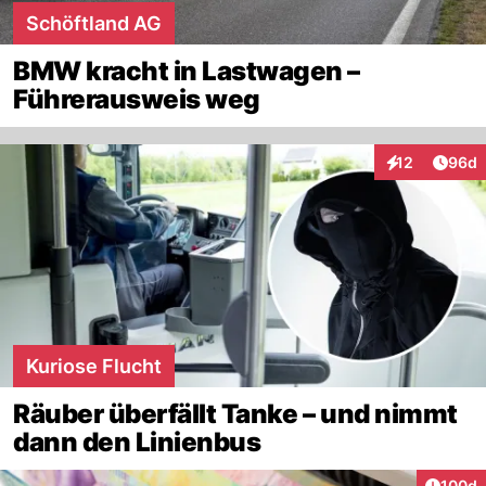
Schöftland AG
BMW kracht in Lastwagen –
Führerausweis weg
Artik
12
96d
Interaktionen
Kuriose Flucht
Räuber überfällt Tanke – und nimmt
dann den Linienbus
Artike
100d