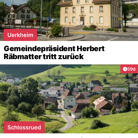
Uerkheim
Gemeindepräsident Herbert
Räbmatter tritt zurück
Artik
59d
Schlossrued