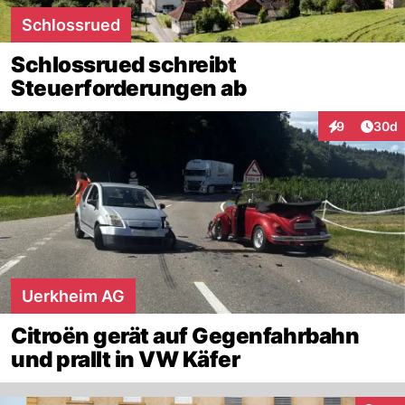
Schlossrued
Schlossrued schreibt
Steuerforderungen ab
Artik
9
30d
Interaktionen
Uerkheim AG
Citroën gerät auf Gegenfahrbahn
und prallt in VW Käfer