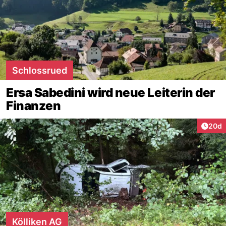
Schlossrued
Ersa Sabedini wird neue Leiterin der
Finanzen
Artik
20d
Kölliken AG