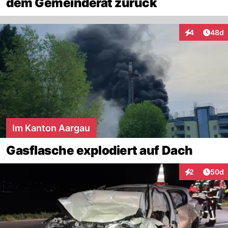
dem Gemeinderat zurück
Artik
4
48d
Interaktionen
Im Kanton Aargau
Gasflasche explodiert auf Dach
Artik
2
50d
Interaktionen