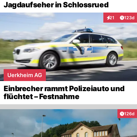
Jagdaufseher in Schlossrued
Artike
21
123d
Interaktionen
Uerkheim AG
Einbrecher rammt Polizeiauto und
flüchtet – Festnahme
Artike
126d