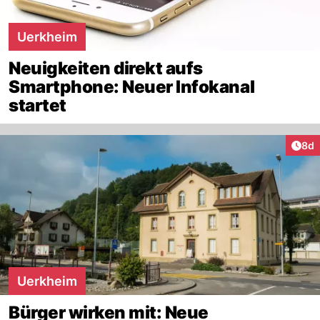
Uerkheim
Neuigkeiten direkt aufs
Smartphone: Neuer Infokanal
startet
Arti
8d
Uerkheim
Bürger wirken mit: Neue