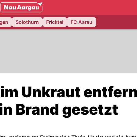
NAU.ch
ngen
Solothurn
Fricktal
FC Aarau
im Unkraut entfer
in Brand gesetzt