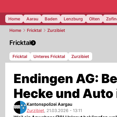
mittelland.
Home
Aarau
Baden
Lenzburg
Olten
Zofi
Home
Fricktal
Zurzibiet
Fricktal
Fricktal
Unteres Fricktal
Zurzibiet
Endingen AG: Be
Hecke und Auto 
Kantonspolizei Aargau
Zurzibiet
,
21.03.2026 - 13:11