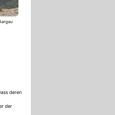
 Aargau
 Dass deren
er der