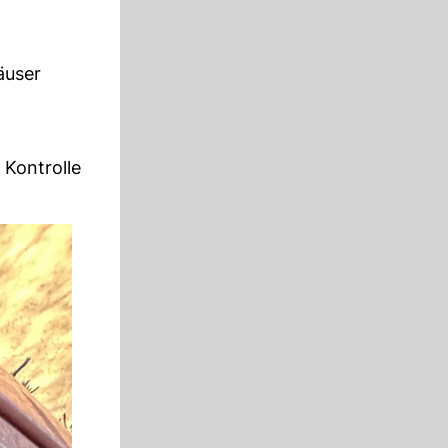
äuser
 Kontrolle