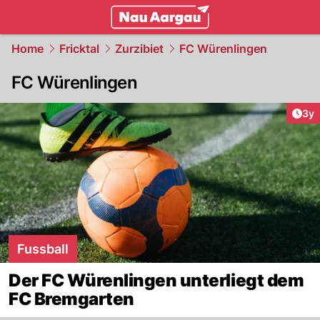
mittelland.
NAU.ch
Home
Fricktal
Zurzibiet
FC Würenlingen
FC Würenlingen
Arti
3y
Fussball
Der FC Würenlingen unterliegt dem
FC Bremgarten