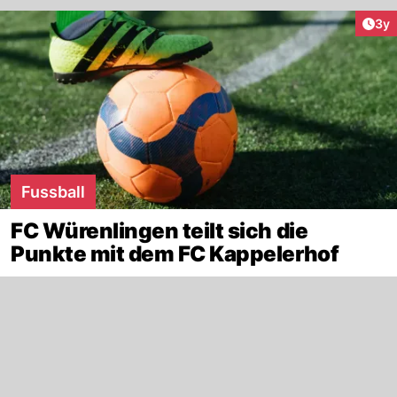
Arti
3y
Fussball
FC Würenlingen teilt sich die
Punkte mit dem FC Kappelerhof