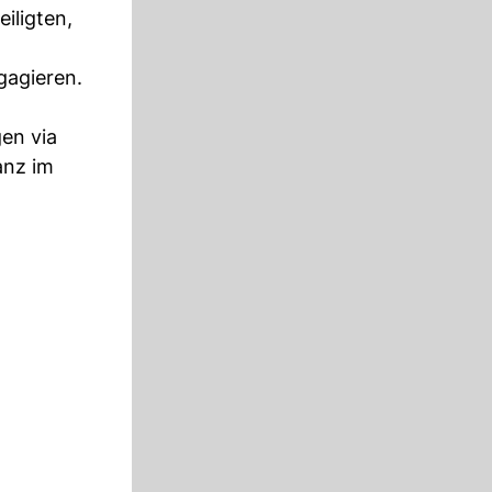
iligten,
gagieren.
gen via
anz im