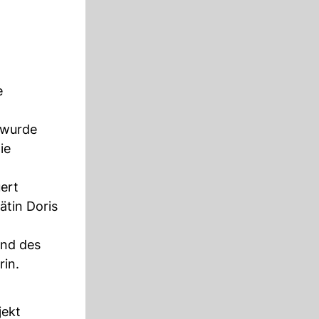
e
 wurde
ie
uert
ätin Doris
end des
rin.
jekt