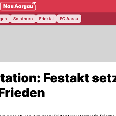
NAU.ch
ngen
Solothurn
Fricktal
FC Aarau
ation: Festakt set
 Frieden