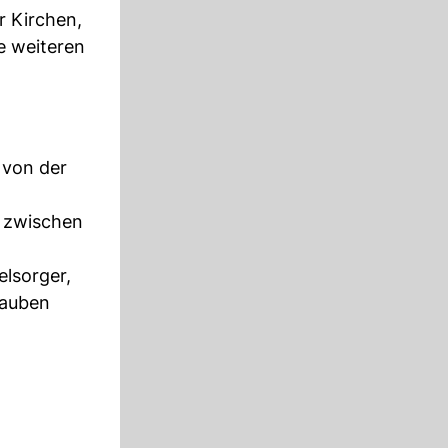
r Kirchen,
e weiteren
 von der
r zwischen
elsorger,
tauben