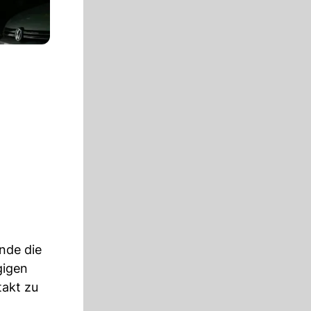
nde die
gigen
takt zu