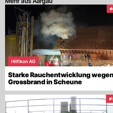
Mehr aus Aargau
In
Hilfikon AG
Starke Rauchentwicklung wege
Grossbrand in Scheune
1
In