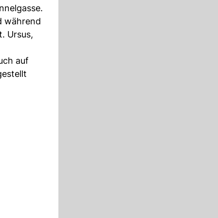
ennelgasse.
rd während
t. Ursus,
uch auf
estellt