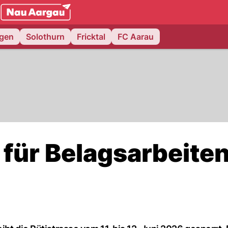
NAU.ch
ngen
Solothurn
Fricktal
FC Aarau
 für Belagsarbeite