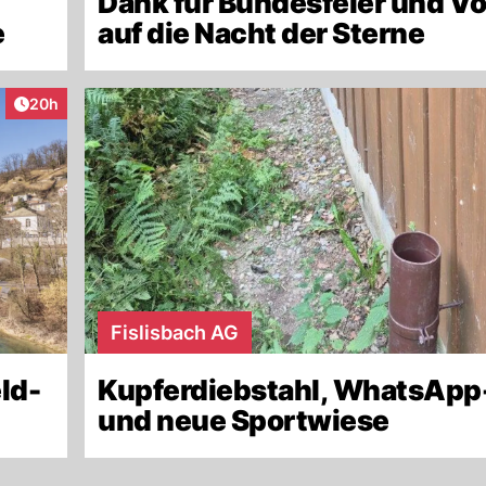
Dank für Bundesfeier und V
e
auf die Nacht der Sterne
Artikel veröffentlicht:
20h
Fislisbach AG
eld-
Kupferdiebstahl, WhatsApp
und neue Sportwiese