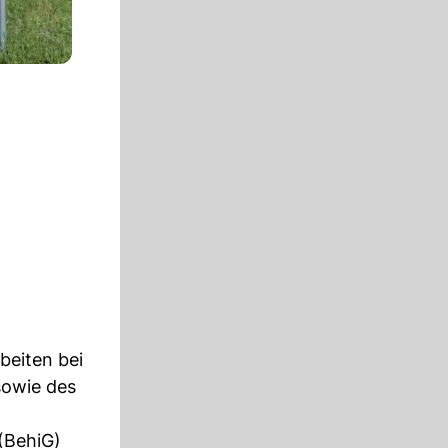
rbeiten bei
sowie des
 (BehiG)