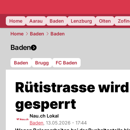
mittelland.
Home
Aarau
Baden
Lenzburg
Olten
Zofi
Home
Baden
Baden
Baden
Baden
Brugg
FC Baden
Rütistrasse wird
gesperrt
Nau.ch Lokal
Baden
,
13.05.2026 - 17:44