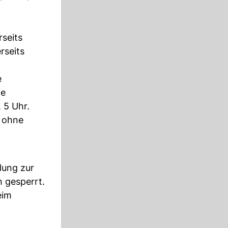
rseits
rseits
e
ie
 5 Uhr.
t ohne
dung zur
 gesperrt.
eim