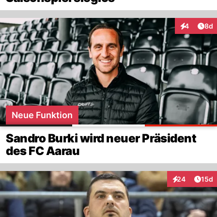
Arti
4
8d
Interaktion
Neue Funktion
Sandro Burki wird neuer Präsident
des FC Aarau
Artik
24
15d
Interaktionen