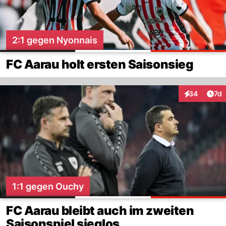
2:1 gegen Nyonnais
FC Aarau holt ersten Saisonsieg
Art
34
7d
Interaktione
1:1 gegen Ouchy
FC Aarau bleibt auch im zweiten
Saisonspiel sieglos