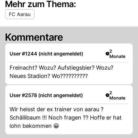
Mehr zum Thema:
FC Aarau
Kommentare
Artikel veröff
2
User #1244 (nicht angemeldet)
Monate
Freinacht? Wozu? Aufstiegsbier? Wozu?
Neues Stadion? Wo??????????
Artikel veröff
2
User #2578 (nicht angemeldet)
Monate
Wir heisst der ex trainer von aarau ?
Schällibaum !!! Noch fragen ?? Hoffe er hat
lohn bekommen 😀