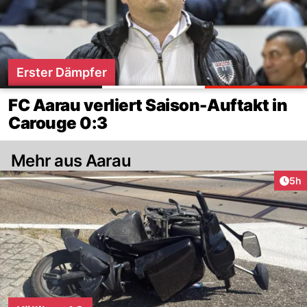
Erster Dämpfer
FC Aarau verliert Saison-Auftakt in
Carouge 0:3
Mehr aus Aarau
Arti
5h