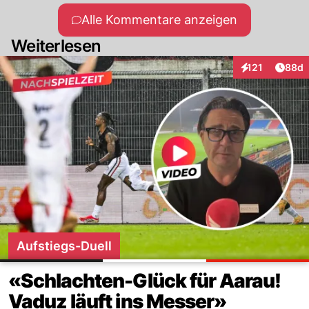
Alle Kommentare anzeigen
Weiterlesen
Artik
121
88d
Interaktionen
Aufstiegs-Duell
«Schlachten-Glück für Aarau!
Vaduz läuft ins Messer»