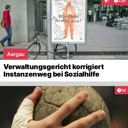
Artik
1
23h
Interaktione
Aargau
Verwaltungsgericht korrigiert
Instanzenweg bei Sozialhilfe
Art
1d