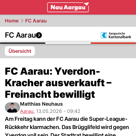
mittelland.
NAU.ch
Home
FC Aarau
FC Aarau
Übersicht
FC Aarau: Yverdon-
Kracher ausverkauft –
Freinacht bewilligt
Matthias Neuhaus
Aarau
,
13.05.2026 - 09:42
Am Freitag kann der FC Aarau die Super-League-
Rückkehr klarmachen. Das Brügglifeld wird gegen
Yverdon voll sein. Der Stadtrat bewilligt eine