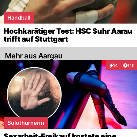
Handball
Hochkarätiger Test: HSC Suhr Aarau
trifft auf Stuttgart
Mehr aus Aargau
Artik
44
11h
Interaktionen
Solothurnerin
Sexarbeit-Freikauf kostete eine