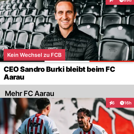
Interaktionen
Kein Wechsel zu FCB
CEO Sandro Burki bleibt beim FC
Aarau
Mehr FC Aarau
Artik
6
16h
Interaktione