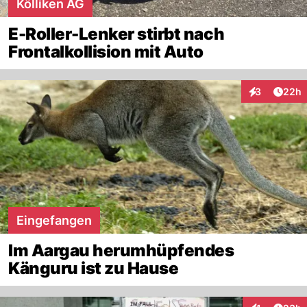
Kölliken AG
E-Roller-Lenker stirbt nach
Frontalkollision mit Auto
Artik
3
22h
Interaktionen
Eingefangen
Im Aargau herumhüpfendes
Känguru ist zu Hause