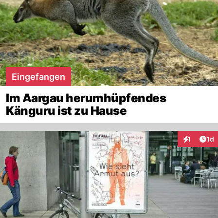
Eingefangen
Im Aargau herumhüpfendes
Känguru ist zu Hause
Art
1
1d
Interaktion