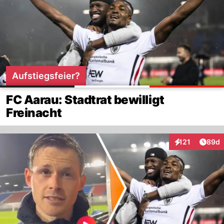
Aufstiegsfeier?
FC Aarau: Stadtrat bewilligt
Freinacht
Artik
121
89d
Interaktionen