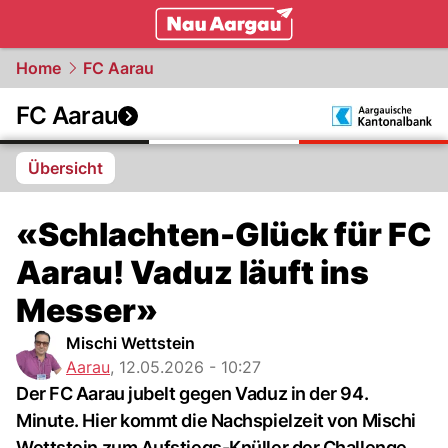
mittelland.
NAU.ch
Home
FC Aarau
FC Aarau
Übersicht
«Schlachten-Glück für FC
Aarau! Vaduz läuft ins
Messer»
Mischi Wettstein
Aarau
,
12.05.2026 - 10:27
Der FC Aarau jubelt gegen Vaduz in der 94.
Minute. Hier kommt die Nachspielzeit von Mischi
Wettstein zum Aufstiegs-Knüller der Challenge