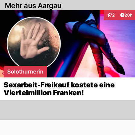
Mehr aus Aargau
Artik
72
20h
Interaktionen
Solothurnerin
Sexarbeit-Freikauf kostete eine
Viertelmillion Franken!
Footer