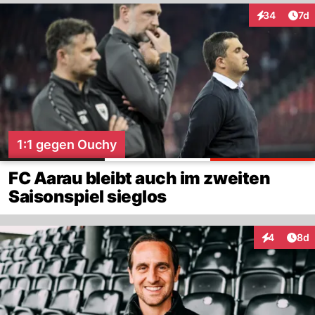
Art
34
7d
Interaktione
1:1 gegen Ouchy
FC Aarau bleibt auch im zweiten
Saisonspiel sieglos
Arti
4
8d
Interaktion