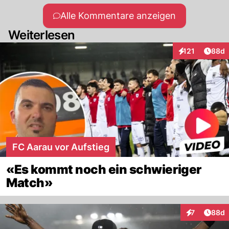
Alle Kommentare anzeigen
Weiterlesen
Artik
121
88d
Interaktionen
FC Aarau vor Aufstieg
«Es kommt noch ein schwieriger
Match»
Artik
7
88d
Interaktionen