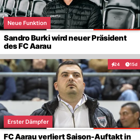
Neue Funktion
Sandro Burki wird neuer Präsident
des FC Aarau
Artik
24
15d
Interaktionen
Erster Dämpfer
FC Aarau verliert Saison-Auftakt in