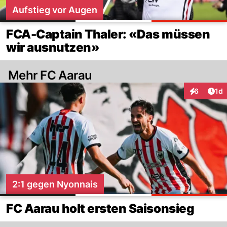
Aufstieg vor Augen
FCA-Captain Thaler: «Das müssen
wir ausnutzen»
Mehr FC Aarau
Art
6
1d
Interaktion
2:1 gegen Nyonnais
FC Aarau holt ersten Saisonsieg