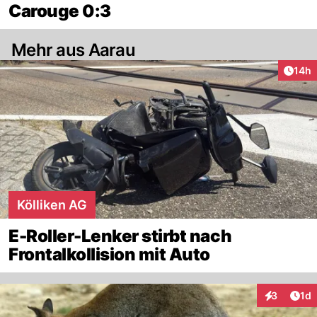
Carouge 0:3
Mehr aus Aarau
Artik
14h
Kölliken AG
E-Roller-Lenker stirbt nach
Frontalkollision mit Auto
Art
3
1d
Interaktion