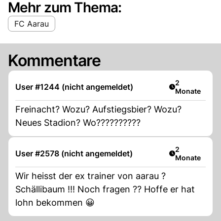
Mehr zum Thema:
FC Aarau
Kommentare
Artikel veröff
2
User #1244 (nicht angemeldet)
Monate
Freinacht? Wozu? Aufstiegsbier? Wozu?
Neues Stadion? Wo??????????
Artikel veröff
2
User #2578 (nicht angemeldet)
Monate
Wir heisst der ex trainer von aarau ?
Schällibaum !!! Noch fragen ?? Hoffe er hat
lohn bekommen 😀