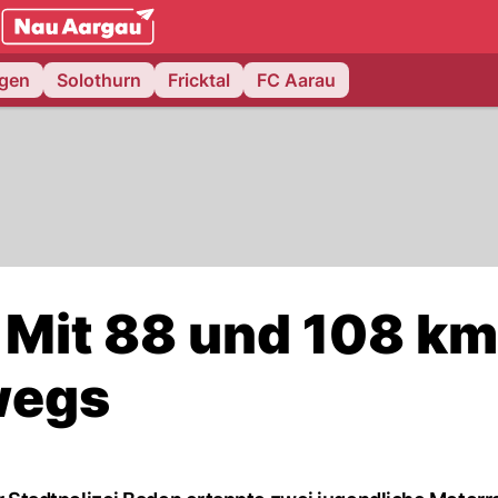
NAU.ch
ngen
Solothurn
Fricktal
FC Aarau
 Mit 88 und 108 km
wegs