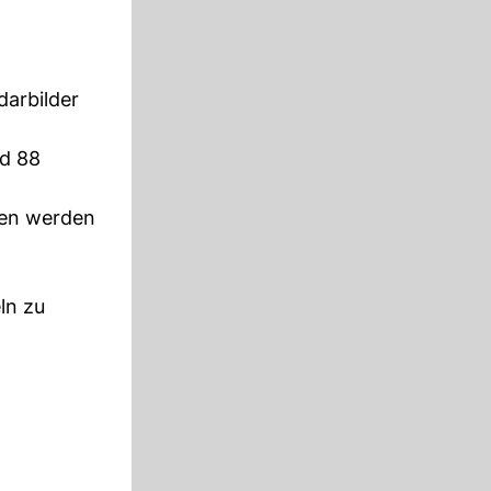
darbilder
nd 88
ten werden
ln zu