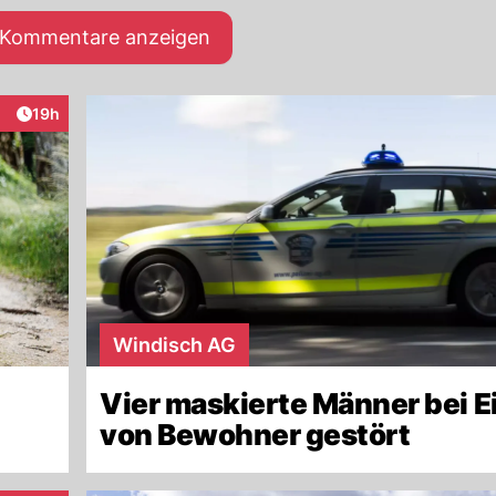
e Kommentare anzeigen
Artikel veröffentlicht:
19h
raktionen
Windisch AG
Vier maskierte Männer bei 
von Bewohner gestört