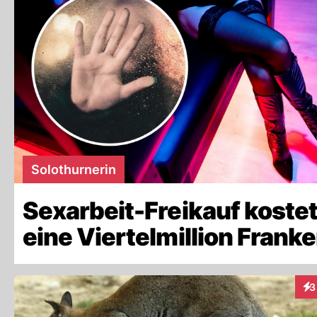
Solothurnerin
Sexarbeit-Freikauf koste
eine Viertelmillion Franke
3
Int