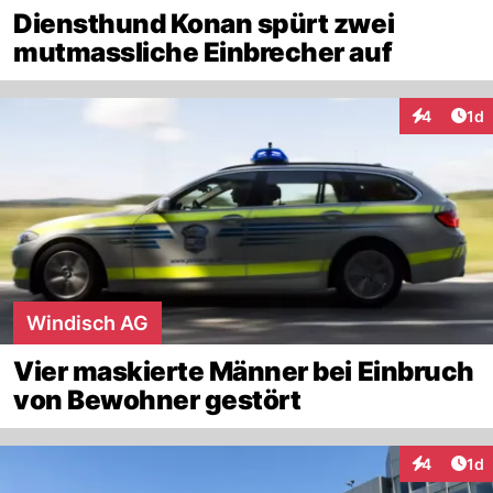
Diensthund Konan spürt zwei
mutmassliche Einbrecher auf
Art
4
1d
Interaktion
Windisch AG
Vier maskierte Männer bei Einbruch
von Bewohner gestört
Art
4
1d
Interaktion