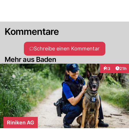
Kommentare
Schreibe einen Kommentar
Mehr aus Baden
Artik
13
21h
Interaktionen
Riniken AG