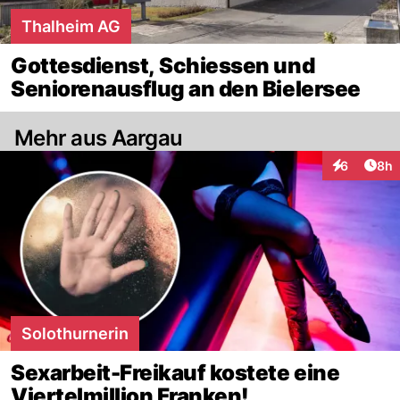
Thalheim AG
Gottesdienst, Schiessen und
Seniorenausflug an den Bielersee
Mehr aus Aargau
Arti
6
8h
Interaktion
Solothurnerin
Sexarbeit-Freikauf kostete eine
Viertelmillion Franken!