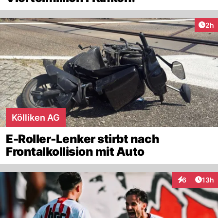
Arti
2h
Kölliken AG
E-Roller-Lenker stirbt nach
Frontalkollision mit Auto
Artik
6
13h
Interaktione