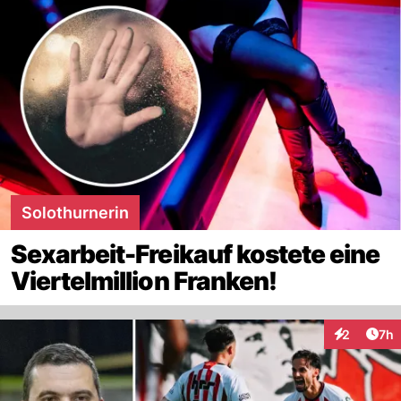
Solothurnerin
Sexarbeit-Freikauf kostete eine
Viertelmillion Franken!
Arti
2
7h
Interaktion