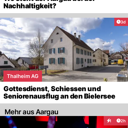
Nachhaltigkeit?
Arti
3d
Thalheim AG
Gottesdienst, Schiessen und
Seniorenausflug an den Bielersee
Mehr aus Aargau
Arti
1
2h
Interaktion