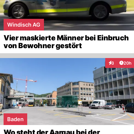
Windisch AG
Vier maskierte Männer bei Einbruch
von Bewohner gestört
Artik
3
20h
Interaktionen
Baden
Wo steht der Aargau bei der