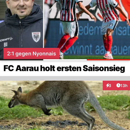
2:1 gegen Nyonnais
FC Aarau holt ersten Saisonsieg
Artik
3
13h
Interaktione