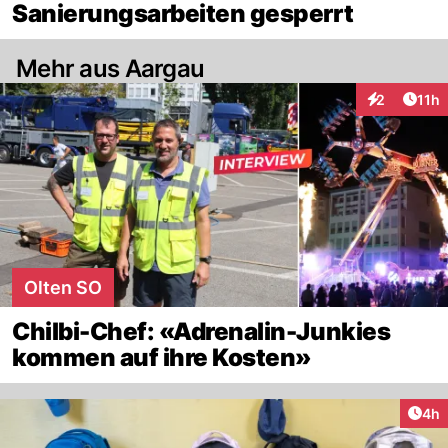
Sanierungsarbeiten gesperrt
Mehr aus Aargau
Artik
2
11h
Interaktione
Olten SO
Chilbi-Chef: «Adrenalin-Junkies
kommen auf ihre Kosten»
Arti
4h