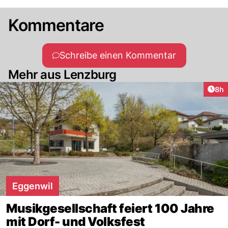
Kommentare
Schreibe einen Kommentar
Mehr aus Lenzburg
Arti
8h
Eggenwil
Musikgesellschaft feiert 100 Jahre
mit Dorf- und Volksfest