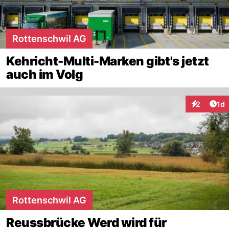
Rottenschwil AG
Kehricht-Multi-Marken gibt's jetzt
auch im Volg
Art
2
1d
Interaktion
Rottenschwil AG
Reussbrücke Werd wird für