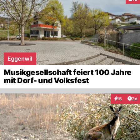
Eggenwil
Musikgesellschaft feiert 100 Jahre
mit Dorf- und Volksfest
Arti
15
2d
Interaktione