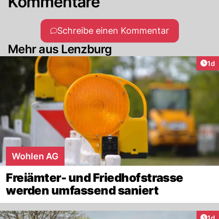
Kommentare
Schreibe einen Kommentar
Mehr aus Lenzburg
Art
1d
Wohlen AG
Freiämter- und Friedhofstrasse
werden umfassend saniert
Art
1d