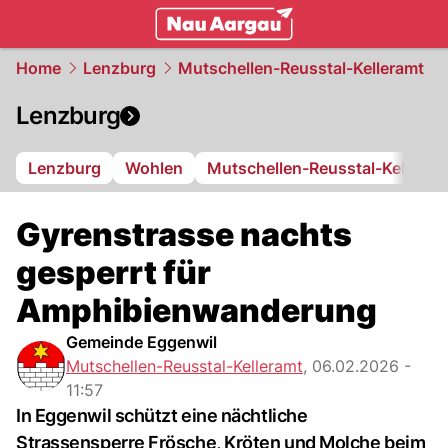
mittelland.
NAU.ch
Home
Lenzburg
Mutschellen-Reusstal-Kelleramt
Lenzburg
Lenzburg
Wohlen
Mutschellen-Reusstal-Kelleram
Gyrenstrasse nachts
gesperrt für
Amphibienwanderung
Gemeinde Eggenwil
Mutschellen-Reusstal-Kelleramt
,
06.02.2026 -
11:57
In Eggenwil schützt eine nächtliche
Strassensperre Frösche, Kröten und Molche beim