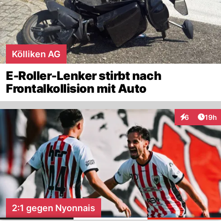
Kölliken AG
E-Roller-Lenker stirbt nach
Frontalkollision mit Auto
Artik
6
19h
Interaktione
2:1 gegen Nyonnais