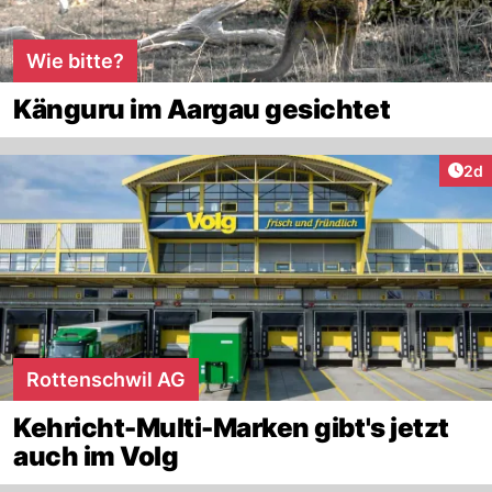
Wie bitte?
Känguru im Aargau gesichtet
Arti
2d
Rottenschwil AG
Kehricht-Multi-Marken gibt's jetzt
auch im Volg