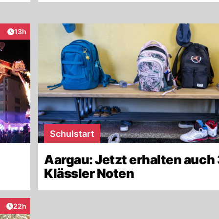
Artikel veröffentlicht:
13h
eraktionen
Schulstart
Aargau: Jetzt erhalten auch 
Klässler Noten
Artikel veröffentlicht:
22h
raktionen