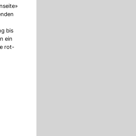
nseite»
henden
ng bis
n ein
e rot-