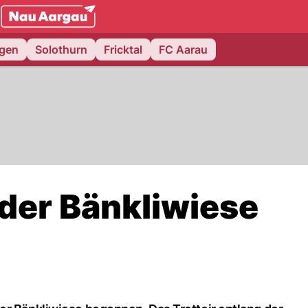
NAU.ch
ngen
Solothurn
Fricktal
FC Aarau
 der Bänkliwiese