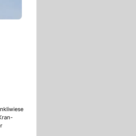
nkliwiese
Kran-
r