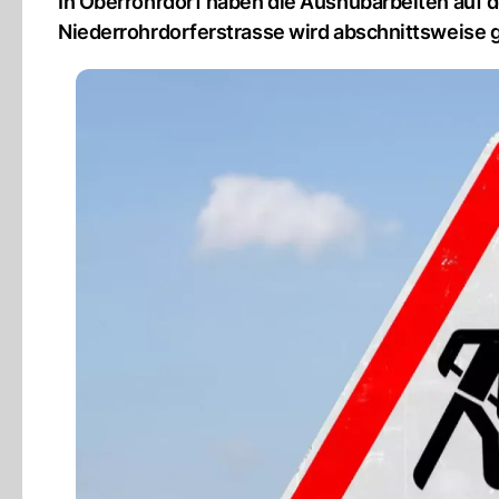
In Oberrohrdorf haben die Aushubarbeiten auf d
Niederrohrdorferstrasse wird abschnittsweise g