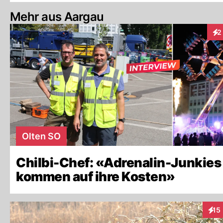
Mehr aus Aargau
2
Int
Olten SO
Chilbi-Chef: «Adrenalin-Junkies
kommen auf ihre Kosten»
15
Inte