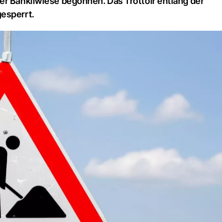
er Bänkliwiese begonnen. Das Trottoir entlang der
esperrt.