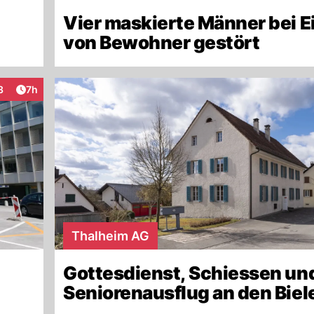
Vier maskierte Männer bei 
von Bewohner gestört
Artikel veröffentlicht:
3
7h
teraktionen
Thalheim AG
Gottesdienst, Schiessen un
Seniorenausflug an den Biel