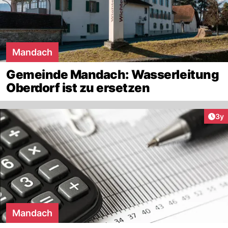
Mandach
Gemeinde Mandach: Wasserleitung
Oberdorf ist zu ersetzen
Arti
3y
Mandach