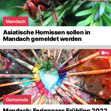
Mandach
Asiatische Hornissen sollen in
Mandach gemeldet werden
Arti
4y
Gemeinde
Mandach: Ferienpass Frühling 2022