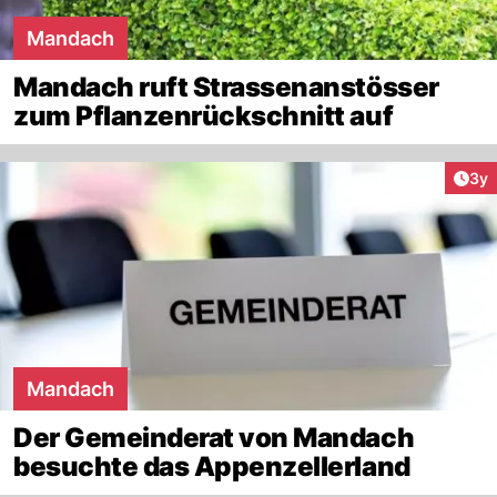
Mandach
Mandach ruft Strassenanstösser
zum Pflanzenrückschnitt auf
Arti
3y
Mandach
Der Gemeinderat von Mandach
besuchte das Appenzellerland