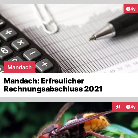
Arti
4y
Mandach
Mandach: Erfreulicher
Rechnungsabschluss 2021
Arti
1
4y
Interaktion