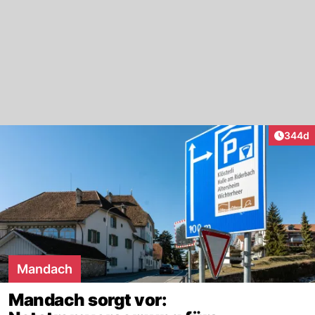
Artikel
344d
Mandach
Mandach sorgt vor: