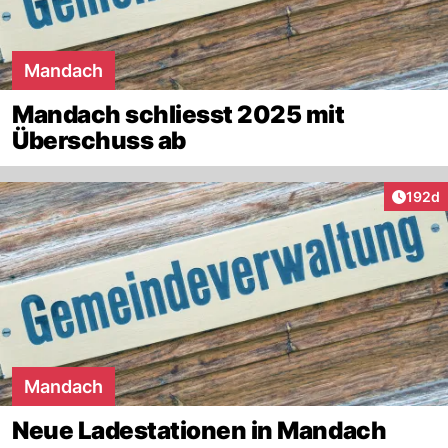
Mandach
Mandach schliesst 2025 mit
Überschuss ab
Artike
192d
Mandach
Neue Ladestationen in Mandach