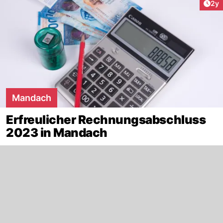
Arti
2y
Mandach
Erfreulicher Rechnungsabschluss
2023 in Mandach