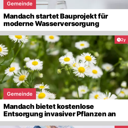
Gemeinde
Mandach startet Bauprojekt für
moderne Wasserversorgung
Arti
2y
Gemeinde
Mandach bietet kostenlose
Entsorgung invasiver Pflanzen an