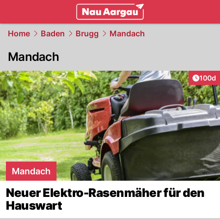
mittelland.
NAU.ch
Home
Baden
Brugg
Mandach
Mandach
Artike
100d
Mandach
Neuer Elektro-Rasenmäher für den
Hauswart