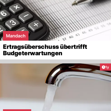
Mandach
Ertragsüberschuss übertrifft
Budgeterwartungen
Art
1y