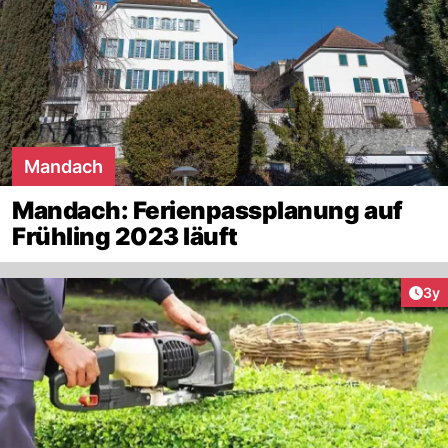
Mandach
Mandach: Ferienpassplanung auf
Frühling 2023 läuft
Arti
3y