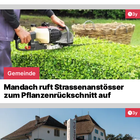
Arti
3y
Gemeinde
Mandach ruft Strassenanstösser
zum Pflanzenrückschnitt auf
Arti
3y