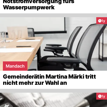
Notstromversorgung fürs
Wasserpumpwerk
Art
1y
Mandach
Gemeinderätin Martina Märki tritt
nicht mehr zur Wahl an
Art
1y