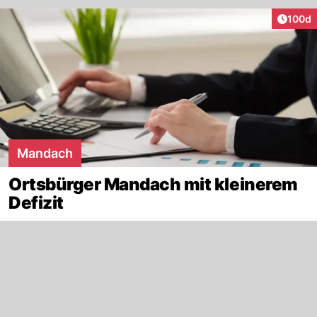
Artike
100d
Mandach
Ortsbürger Mandach mit kleinerem
Defizit