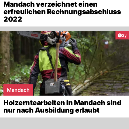
Mandach verzeichnet einen
erfreulichen Rechnungsabschluss
2022
Arti
3y
Mandach
Holzerntearbeiten in Mandach sind
nur nach Ausbildung erlaubt