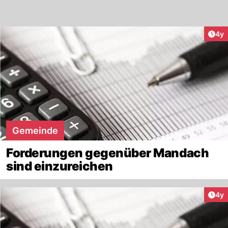
Arti
4y
Gemeinde
Forderungen gegenüber Mandach
sind einzureichen
Arti
4y