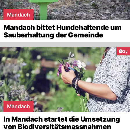
Mandach
Mandach bittet Hundehaltende um
Sauberhaltung der Gemeinde
Arti
3y
Mandach
In Mandach startet die Umsetzung
von Biodiversitätsmassnahmen