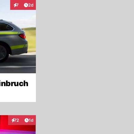
Artikel veröffentlicht:
7
2d
Interaktionen
Einbruch
Artikel veröffentlicht:
72
1d
Interaktionen