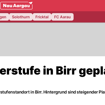
NAU.ch
ngen
Solothurn
Fricktal
FC Aarau
stufe in Birr gepl
tufenstandort in Birr. Hintergrund sind steigender Pl