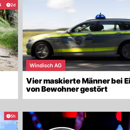
Artikel veröffentlicht:
4
2d
eraktionen
Windisch AG
Vier maskierte Männer bei 
von Bewohner gestört
Artikel veröffentlicht:
5h