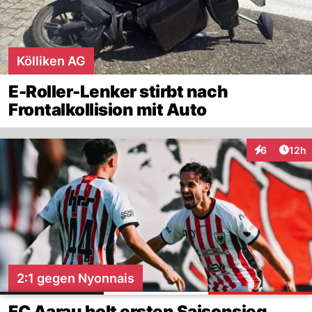
Kölliken AG
E-Roller-Lenker stirbt nach
Frontalkollision mit Auto
Artik
6
12h
Interaktione
2:1 gegen Nyonnais
FC Aarau holt ersten Saisonsieg