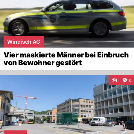
Windisch AG
Vier maskierte Männer bei Einbruch
von Bewohner gestört
Art
4
1d
Interaktion