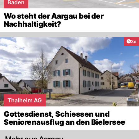
Baden
Wo steht der Aargau bei der
Nachhaltigkeit?
Arti
3d
Thalheim AG
Gottesdienst, Schiessen und
Seniorenausflug an den Bielersee