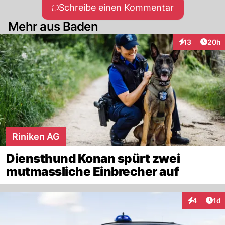
Schreibe einen Kommentar
Mehr aus Baden
Artik
13
20h
Interaktionen
Riniken AG
Diensthund Konan spürt zwei
mutmassliche Einbrecher auf
Art
4
1d
Interaktion