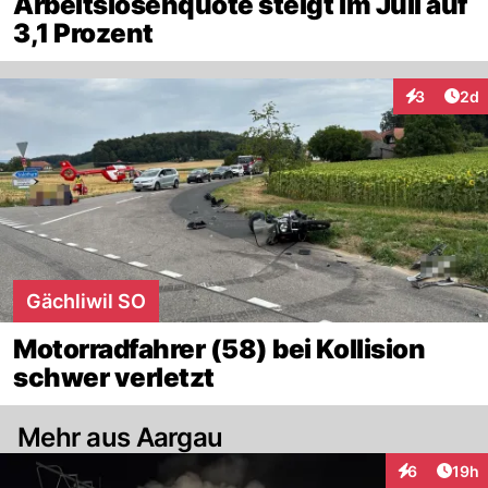
Arbeitslosenquote steigt im Juli auf
3,1 Prozent
Arti
3
2d
Interaktion
Gächliwil SO
Motorradfahrer (58) bei Kollision
schwer verletzt
Mehr aus Aargau
Artik
6
19h
Interaktione