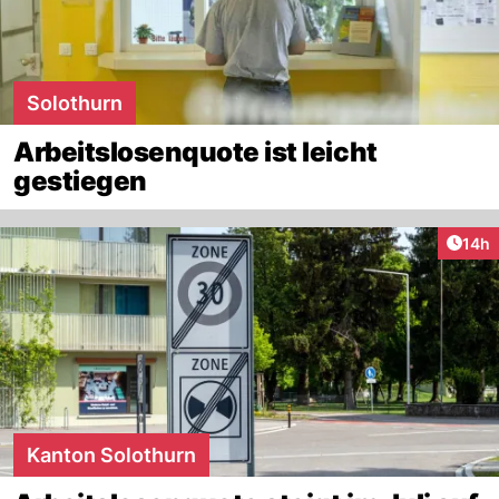
Solothurn
Arbeitslosenquote ist leicht
gestiegen
Artik
14h
Kanton Solothurn