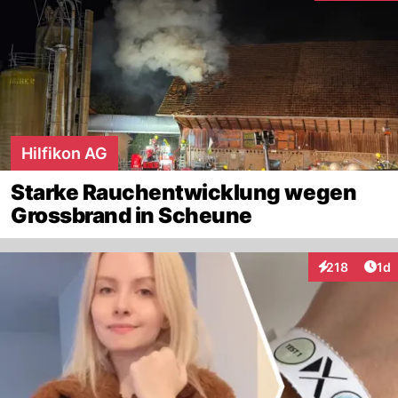
Hilfikon AG
Starke Rauchentwicklung wegen
Grossbrand in Scheune
Art
218
1d
Interaktionen