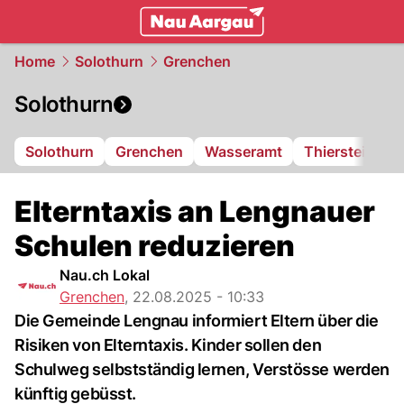
mittelland.
NAU.ch
Home
Solothurn
Grenchen
Solothurn
Solothurn
Grenchen
Wasseramt
Thierstein
F
Elterntaxis an Lengnauer
Schulen reduzieren
Nau.ch Lokal
Grenchen
,
22.08.2025 - 10:33
Die Gemeinde Lengnau informiert Eltern über die
Risiken von Elterntaxis. Kinder sollen den
Schulweg selbstständig lernen, Verstösse werden
künftig gebüsst.