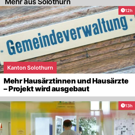
Mehr aus Solothurn
Artik
12h
Kanton Solothurn
Mehr Hausärztinnen und Hausärzte
– Projekt wird ausgebaut
Artik
13h