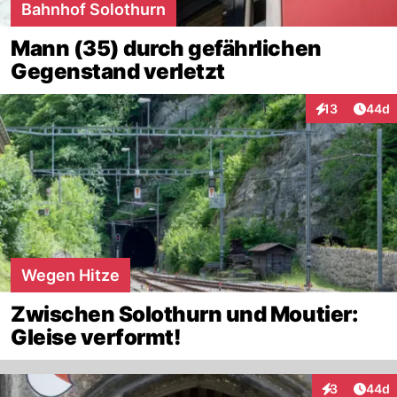
Bahnhof Solothurn
Mann (35) durch gefährlichen
Gegenstand verletzt
Artik
13
44d
Interaktionen
Wegen Hitze
Zwischen Solothurn und Moutier:
Gleise verformt!
Artik
3
44d
Interaktionen