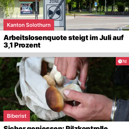
Kanton Solothurn
Arbeitslosenquote steigt im Juli auf
3,1 Prozent
Art
7d
Biberist
Sicher geniessen: Pilzkontrolle