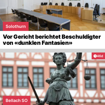
Solothurn
Vor Gericht berichtet Beschuldigter
von «dunklen Fantasien»
Artik
46d
Bellach SO