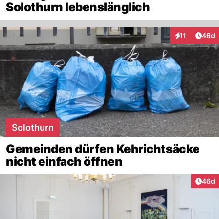
Solothurn lebenslänglich
Artik
11
46d
Interaktionen
Solothurn
Gemeinden dürfen Kehrichtsäcke
nicht einfach öffnen
Artik
46d