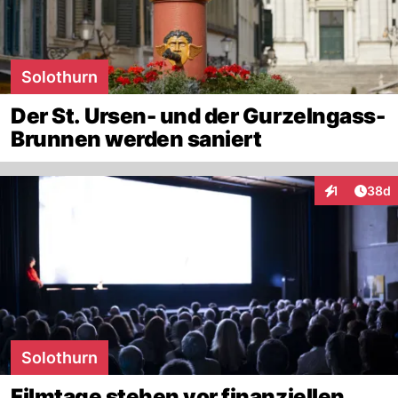
Solothurn
Der St. Ursen- und der Gurzelngass-
Brunnen werden saniert
Artik
1
38d
Interaktione
Solothurn
Filmtage stehen vor finanziellen