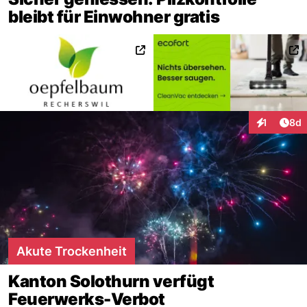
bleibt für Einwohner gratis
Arti
1
8d
Interaktion
Akute Trockenheit
Kanton Solothurn verfügt
Feuerwerks-Verbot