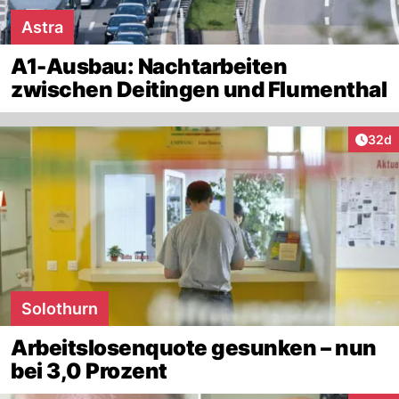
Astra
A1-Ausbau: Nachtarbeiten
zwischen Deitingen und Flumenthal
Artik
32d
Solothurn
Arbeitslosenquote gesunken – nun
bei 3,0 Prozent