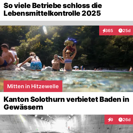
So viele Betriebe schloss die
Lebensmittelkontrolle 2025
Artik
365
25d
Interaktionen
Mitten in Hitzewelle
Kanton Solothurn verbietet Baden in
Gewässern
Artik
9
26d
Interaktionen