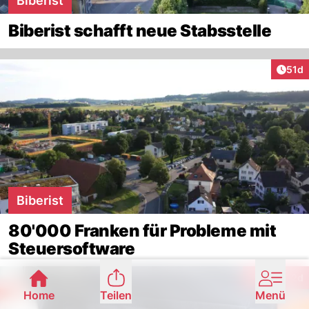
Biberist
Biberist schafft neue Stabsstelle
Artik
51d
Biberist
80'000 Franken für Probleme mit
Steuersoftware
Artik
9
52d
Interaktionen
Home
Teilen
Menü