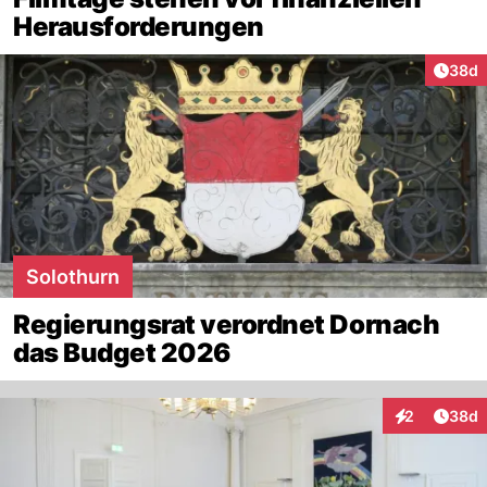
Herausforderungen
Artik
38d
Solothurn
Regierungsrat verordnet Dornach
das Budget 2026
Artik
2
38d
Interaktionen