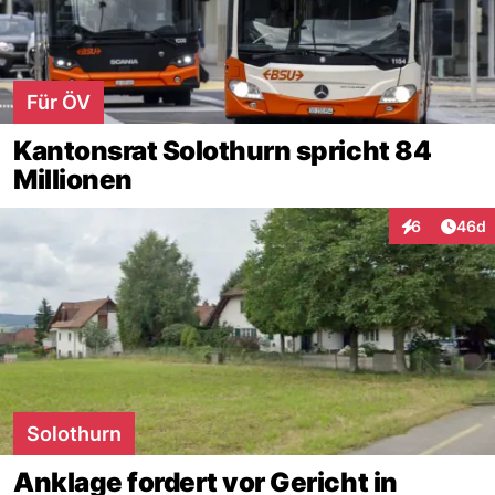
Für ÖV
Kantonsrat Solothurn spricht 84
Millionen
Artik
6
46d
Interaktionen
Solothurn
Anklage fordert vor Gericht in