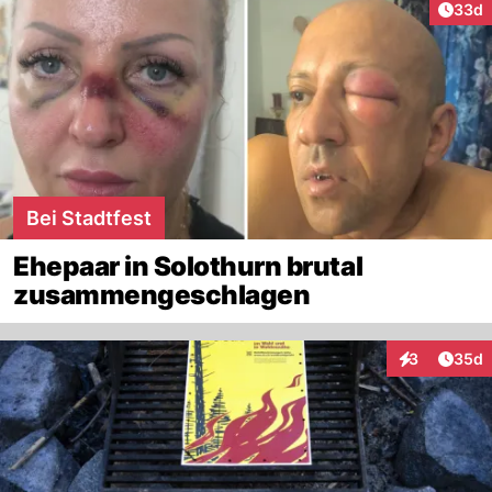
Artik
33d
Bei Stadtfest
Ehepaar in Solothurn brutal
zusammengeschlagen
Artik
3
35d
Interaktionen