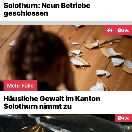
Solothurn: Neun Betriebe
geschlossen
Artik
4
39d
Interaktionen
Mehr Fälle
Häusliche Gewalt im Kanton
Solothurn nimmt zu
Artik
40d