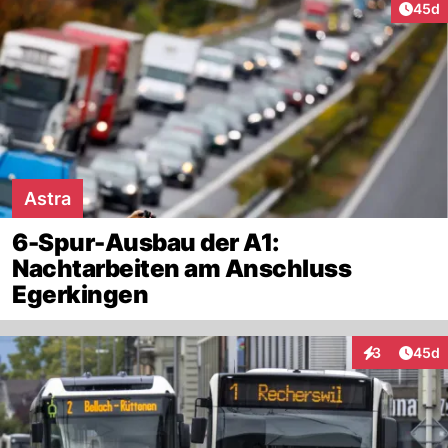
Artik
45d
Astra
6-Spur-Ausbau der A1:
Nachtarbeiten am Anschluss
Egerkingen
Artik
3
45d
Interaktionen