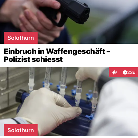
Solothurn
Einbruch in Waffengeschäft –
Polizist schiesst
Artik
7
23d
Interaktionen
Solothurn