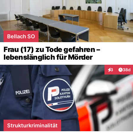
Bellach SO
Frau (17) zu Tode gefahren –
lebenslänglich für Mörder
Artik
3
38d
Interaktionen
Strukturkriminalität