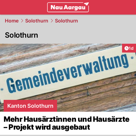
mittelland.
NAU.ch
Home
Solothurn
Solothurn
Solothurn
Art
1d
Kanton Solothurn
Mehr Hausärztinnen und Hausärzte
– Projekt wird ausgebaut