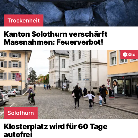
Trockenheit
Kanton Solothurn verschärft
Massnahmen: Feuerverbot!
Artik
35d
Solothurn
Klosterplatz wird für 60 Tage
autofrei