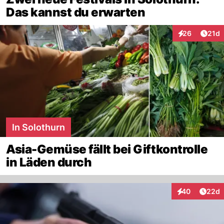
Das kannst du erwarten
Artik
26
21d
Interaktionen
In Solothurn
Asia-Gemüse fällt bei Giftkontrolle
in Läden durch
Artik
40
22d
Interaktionen