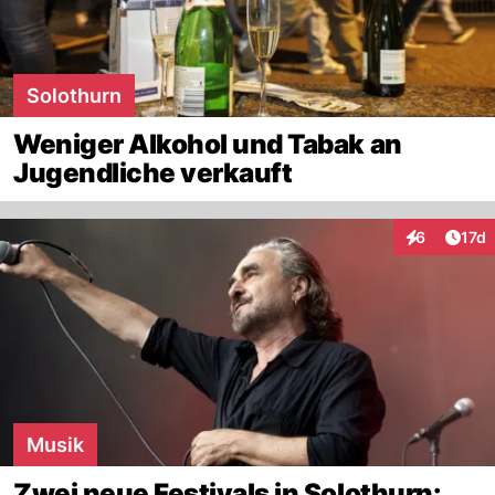
Solothurn
Weniger Alkohol und Tabak an
Jugendliche verkauft
Artik
6
17d
Interaktione
Musik
Zwei neue Festivals in Solothurn: