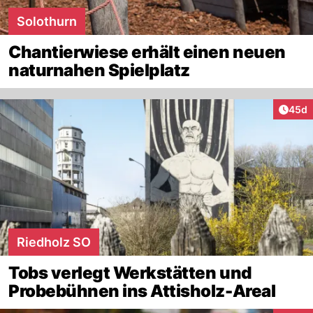
Solothurn
Chantierwiese erhält einen neuen
naturnahen Spielplatz
Artik
45d
Riedholz SO
Tobs verlegt Werkstätten und
Probebühnen ins Attisholz-Areal