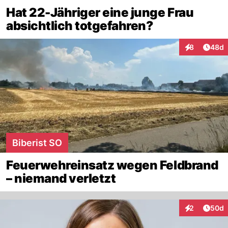
Hat 22-Jähriger eine junge Frau
absichtlich totgefahren?
Artik
8
48d
Interaktionen
Biberist SO
Feuerwehreinsatz wegen Feldbrand
– niemand verletzt
Artik
2
50d
Interaktionen