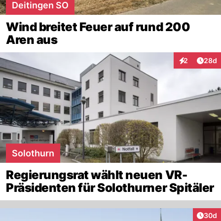
Deitingen SO
Wind breitet Feuer auf rund 200
Aren aus
Artik
2
28d
Interaktionen
Solothurn
Regierungsrat wählt neuen VR-
Präsidenten für Solothurner Spitäler
Artik
30d