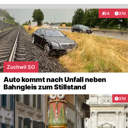
Artik
24
37d
Interaktionen
Zuchwil SO
Auto kommt nach Unfall neben
Bahngleis zum Stillstand
Artik
37d