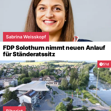
Sabrina Weisskopf
FDP Solothurn nimmt neuen Anlauf
für Ständeratssitz
Artik
51d