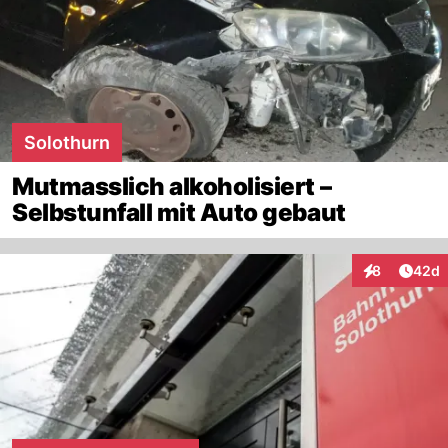
Solothurn
Mutmasslich alkoholisiert –
Selbstunfall mit Auto gebaut
Artik
8
42d
Interaktionen