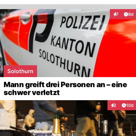
Arti
7
9d
Interaktion
Solothurn
Mann greift drei Personen an – eine
schwer verletzt
Artik
2
10d
Interaktione