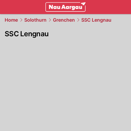
mittelland.
NAU.ch
Home
Solothurn
Grenchen
SSC Lengnau
SSC Lengnau