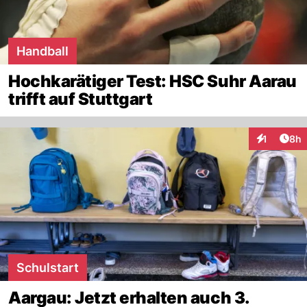
Handball
Hochkarätiger Test: HSC Suhr Aarau
trifft auf Stuttgart
Arti
1
8h
Interaktion
Schulstart
Aargau: Jetzt erhalten auch 3.