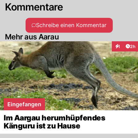
Kommentare
Schreibe einen Kommentar
Mehr aus Aarau
Arti
1
2h
Interaktion
Eingefangen
Im Aargau herumhüpfendes
Känguru ist zu Hause