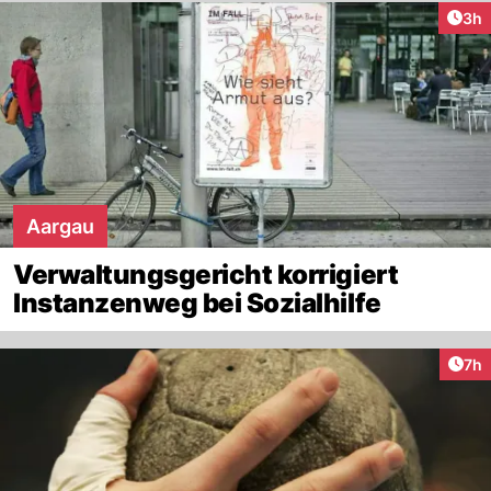
Arti
3h
Aargau
Verwaltungsgericht korrigiert
Instanzenweg bei Sozialhilfe
Arti
7h