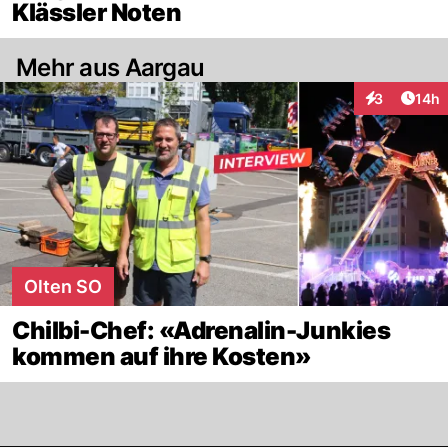
Klässler Noten
Mehr aus Aargau
Artik
3
14h
Interaktione
Olten SO
Chilbi-Chef: «Adrenalin-Junkies
kommen auf ihre Kosten»