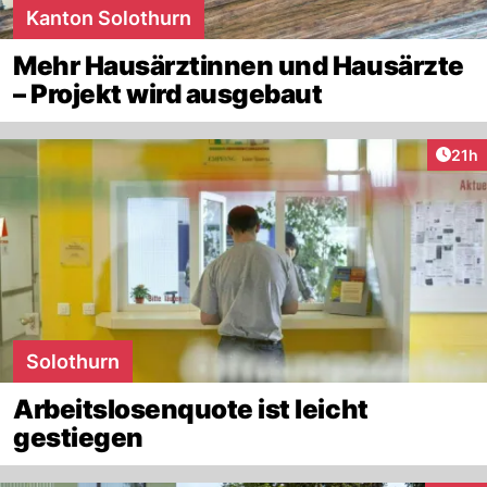
Kanton Solothurn
Mehr Hausärztinnen und Hausärzte
– Projekt wird ausgebaut
Artik
21h
Solothurn
Arbeitslosenquote ist leicht
gestiegen