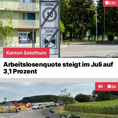
Artik
22h
Kanton Solothurn
Arbeitslosenquote steigt im Juli auf
3,1 Prozent
Arti
3
3d
Interaktion