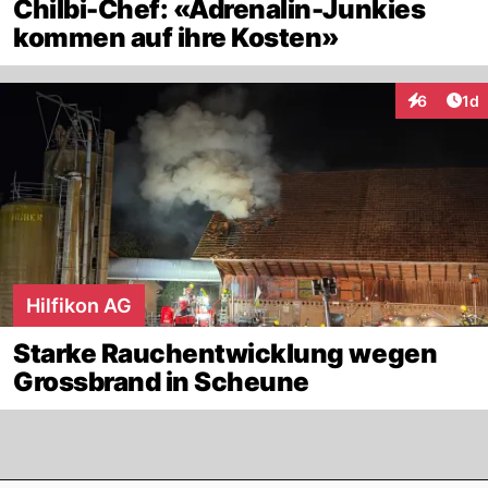
Chilbi-Chef: «Adrenalin-Junkies
kommen auf ihre Kosten»
Art
6
1d
Interaktion
Hilfikon AG
Starke Rauchentwicklung wegen
Grossbrand in Scheune