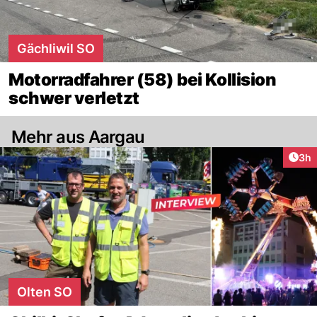
Gächliwil SO
Motorradfahrer (58) bei Kollision
schwer verletzt
Mehr aus Aargau
Arti
3h
Olten SO