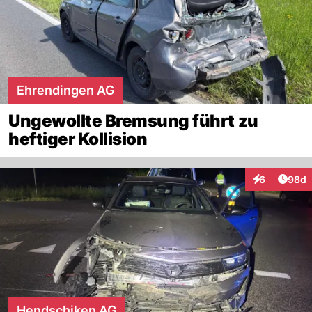
Ehrendingen AG
Ungewollte Bremsung führt zu
heftiger Kollision
Artik
6
98d
Interaktionen
Hendschiken AG