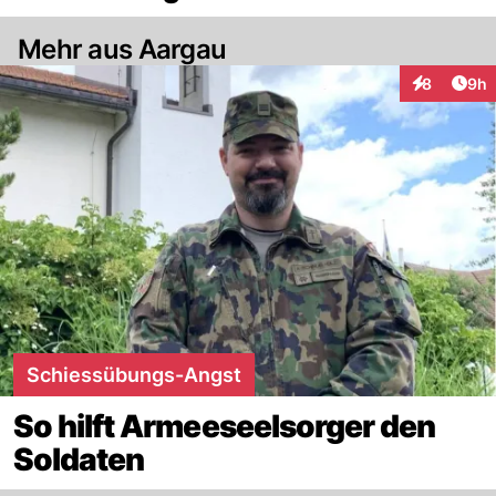
Mehr aus Aargau
Arti
8
9h
Interaktion
Schiessübungs-Angst
So hilft Armeeseelsorger den
Soldaten