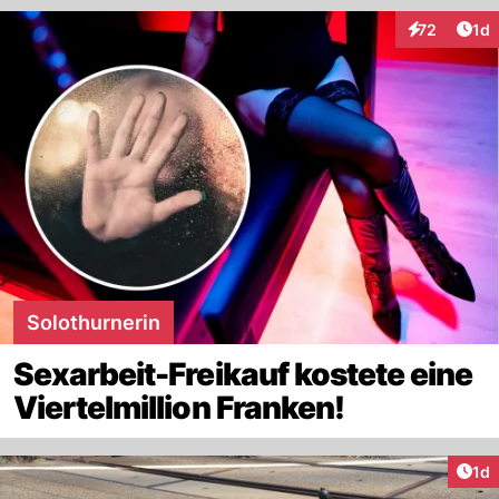
Art
72
1d
Interaktione
Solothurnerin
Sexarbeit-Freikauf kostete eine
Viertelmillion Franken!
Art
1d