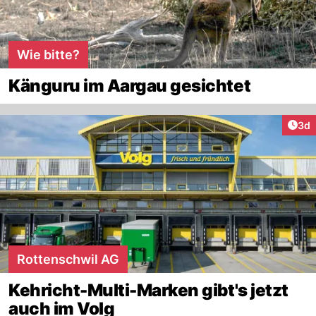
Wie bitte?
Känguru im Aargau gesichtet
Arti
3d
Rottenschwil AG
Kehricht-Multi-Marken gibt's jetzt
auch im Volg