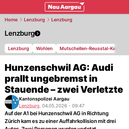
mittelland.
NAU.ch
Home
Lenzburg
Lenzburg
Lenzburg
Lenzburg
Wohlen
Mutschellen-Reusstal-Kelleram
Hunzenschwil AG: Audi
prallt ungebremst in
Stauende – zwei Verletzte
Kantonspolizei Aargau
Lenzburg
,
04.05.2026 - 09:47
Auf der A1 bei Hunzenschwil AG in Richtung
Zürich kam es zu einer Auffahrkollision mit drei
Autos. Zwei Personen wurden verletzt.