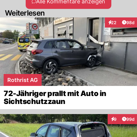
Alle Kommentare anzeigen
Weiterlesen
Artik
22
98d
Interaktionen
Rothrist AG
72-Jähriger prallt mit Auto in
Sichtschutzzaun
Artik
9
99d
Interaktionen