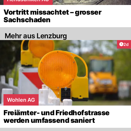
Vortritt missachtet – grosser
Sachschaden
Mehr aus Lenzburg
Arti
2d
Wohlen AG
Freiämter- und Friedhofstrasse
werden umfassend saniert