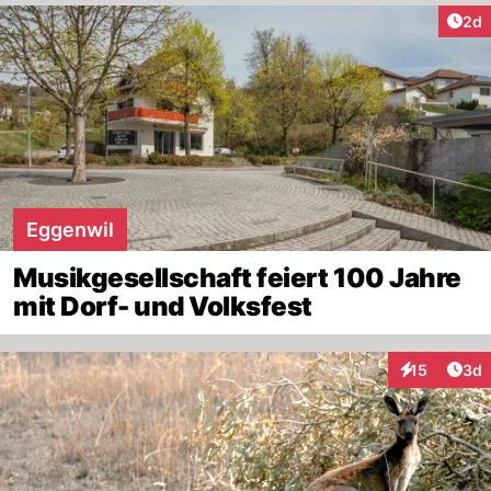
Arti
2d
Eggenwil
Musikgesellschaft feiert 100 Jahre
mit Dorf- und Volksfest
Arti
15
3d
Interaktione