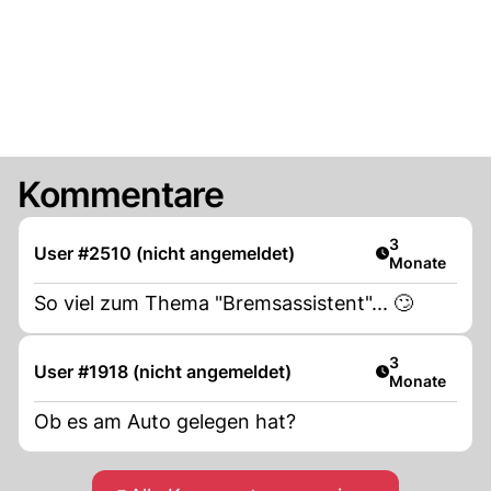
Kommentare
Artikel veröff
3
User #2510 (nicht angemeldet)
Monate
So viel zum Thema "Bremsassistent"... 🙄
Artikel veröff
3
User #1918 (nicht angemeldet)
Monate
Ob es am Auto gelegen hat?