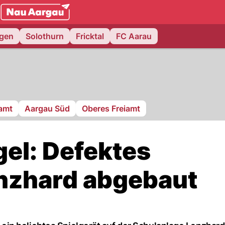
NAU.ch
ngen
Solothurn
Fricktal
FC Aarau
ramt
Aargau Süd
Oberes Freiamt
el: Defektes
enzhard abgebaut