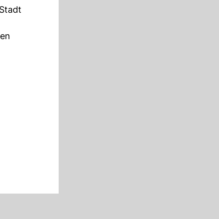
 Stadt
uen