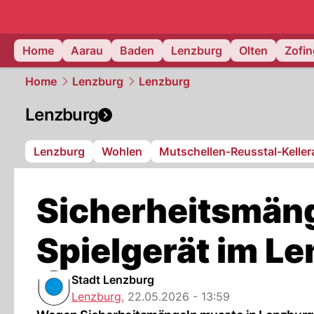
mittelland.
Home
Aarau
Baden
Lenzburg
Olten
Zofi
Home
Lenzburg
Lenzburg
Lenzburg
Lenzburg
Wohlen
Mutschellen-Reusstal-Kelle
Sicherheitsmäng
Spielgerät im L
Stadt Lenzburg
Lenzburg
,
22.05.2026 - 13:59