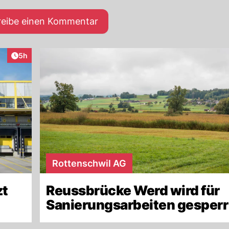
reibe einen Kommentar
Artikel veröffentlicht:
5h
Rottenschwil AG
zt
Reussbrücke Werd wird für
Sanierungsarbeiten gesperr