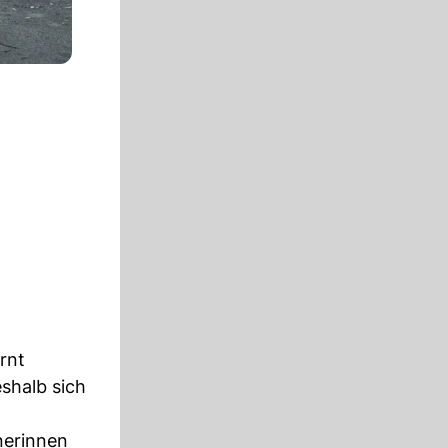
rnt
eshalb sich
nerinnen