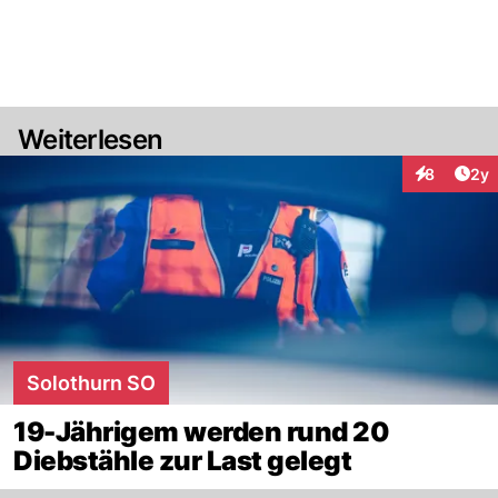
Weiterlesen
Arti
8
2y
Interaktion
Solothurn SO
19-Jährigem werden rund 20
Diebstähle zur Last gelegt