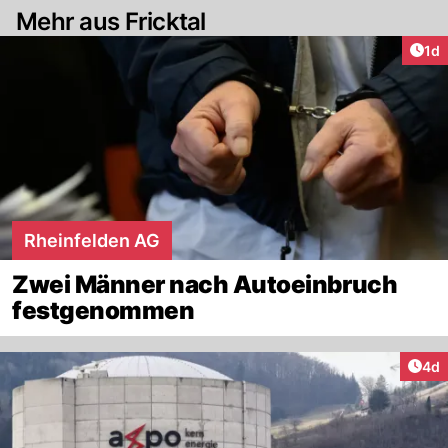
Mehr aus Fricktal
Art
1d
Rheinfelden AG
Zwei Männer nach Autoeinbruch
festgenommen
Arti
4d