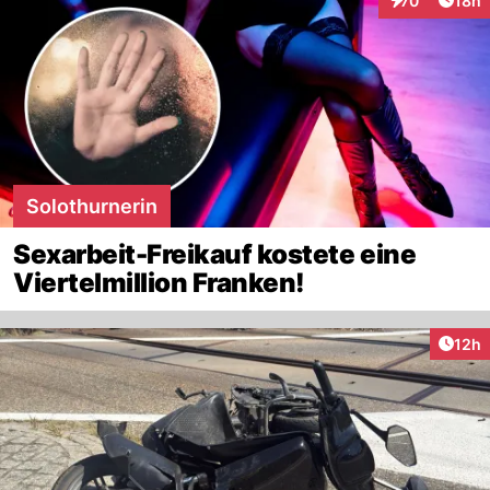
70
18h
Interaktionen
Solothurnerin
Sexarbeit-Freikauf kostete eine
Viertelmillion Franken!
Artik
12h