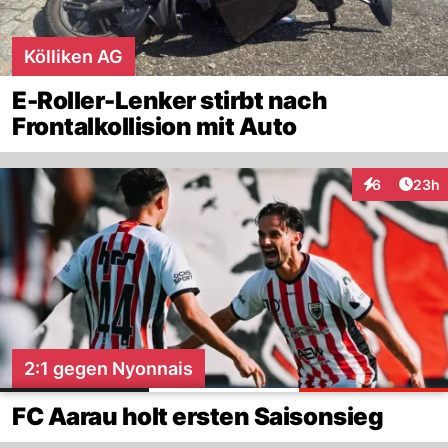
Kölliken AG
E-Roller-Lenker stirbt nach
Frontalkollision mit Auto
Artik
6
23h
Interaktionen
2:1 gegen Nyonnais
FC Aarau holt ersten Saisonsieg