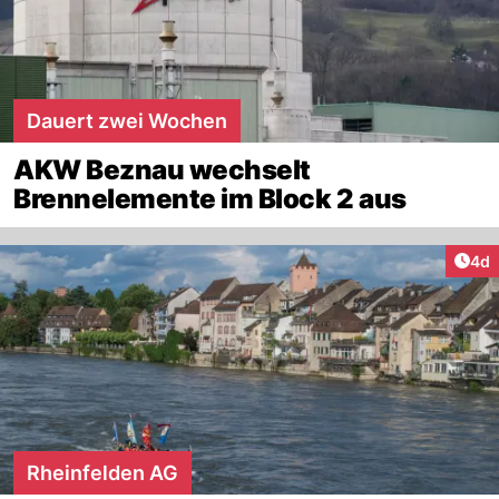
Dauert zwei Wochen
AKW Beznau wechselt
Brennelemente im Block 2 aus
Arti
4d
Rheinfelden AG