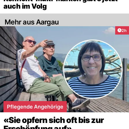
auch im Volg
Mehr aus Aargau
Arti
2h
Pflegende Angehörige
«Sie opfern sich oft bis zur
Erschöpfung auf»