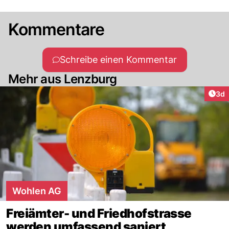
Kommentare
Schreibe einen Kommentar
Mehr aus Lenzburg
Arti
3d
Wohlen AG
Freiämter- und Friedhofstrasse
werden umfassend saniert