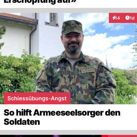
Art
14
1d
Interaktione
Schiessübungs-Angst
So hilft Armeeseelsorger den
Soldaten