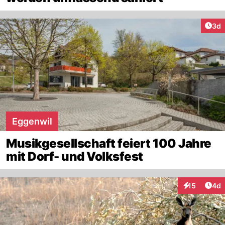
Arti
3d
Eggenwil
Musikgesellschaft feiert 100 Jahre
mit Dorf- und Volksfest
Arti
15
4d
Interaktione