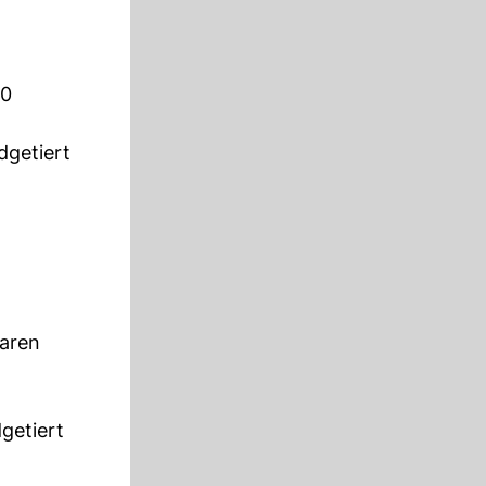
70
dgetiert
aren
getiert