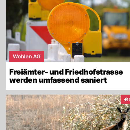
Wohlen AG
Freiämter- und Friedhofstrasse
werden umfassend saniert
1
Int