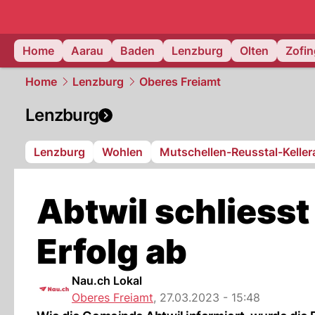
mittelland.
Home
Aarau
Baden
Lenzburg
Olten
Zofi
Home
Lenzburg
Oberes Freiamt
Lenzburg
Lenzburg
Wohlen
Mutschellen-Reusstal-Kelle
Abtwil schliess
Erfolg ab
Nau.ch Lokal
Oberes Freiamt
,
27.03.2023 - 15:48