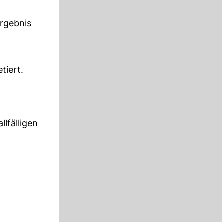
Ergebnis
tiert.
lfälligen