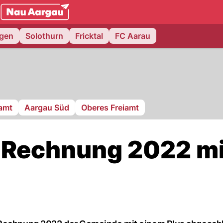
NAU.ch
ngen
Solothurn
Fricktal
FC Aarau
ramt
Aargau Süd
Oberes Freiamt
t Rechnung 2022 mi