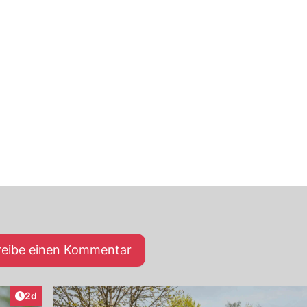
reibe einen Kommentar
Artikel veröffentlicht:
2d