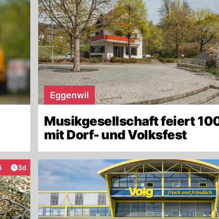
Eggenwil
Musikgesellschaft feiert 10
mit Dorf- und Volksfest
Artikel veröffentlicht:
5
3d
eraktionen