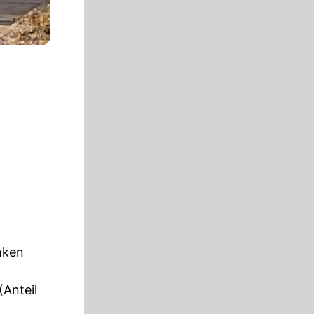
nken
Anteil