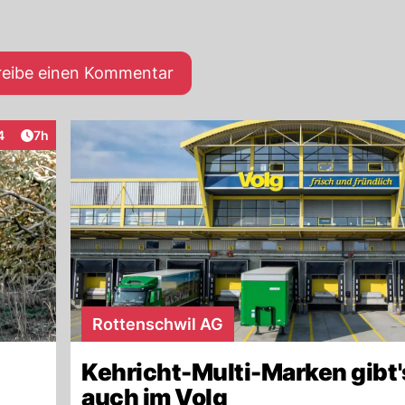
reibe einen Kommentar
Artikel veröffentlicht:
4
7h
eraktionen
Rottenschwil AG
Kehricht-Multi-Marken gibt's
auch im Volg