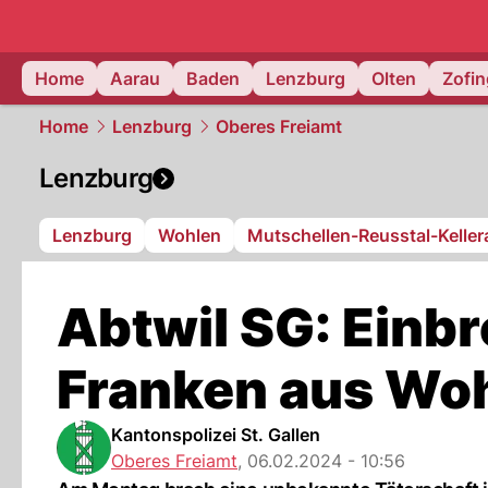
mittelland.
Home
Aarau
Baden
Lenzburg
Olten
Zofi
Home
Lenzburg
Oberes Freiamt
Lenzburg
Lenzburg
Wohlen
Mutschellen-Reusstal-Kelle
Abtwil SG: Einb
Franken aus Wo
Kantonspolizei St. Gallen
Oberes Freiamt
,
06.02.2024 - 10:56