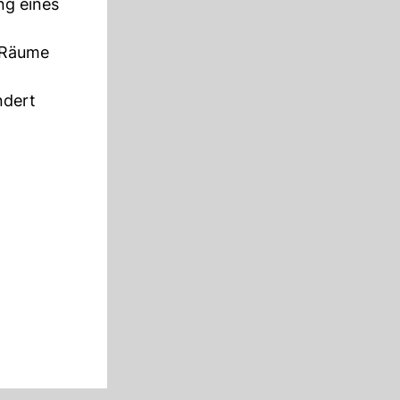
ng eines
e Räume
ndert