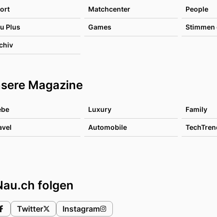
ort
Matchcenter
People
u Plus
Games
Stimmen 
chiv
sere Magazine
ebe
Luxury
Family
avel
Automobile
TechTren
Nau.ch folgen
Twitter
Instagram