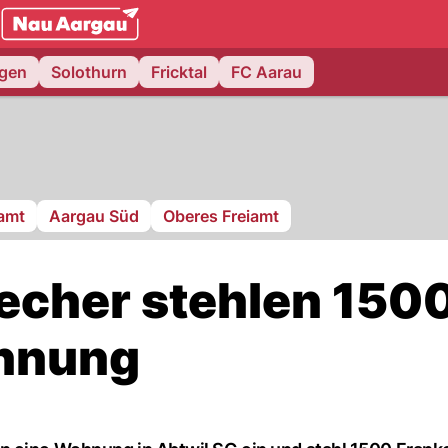
NAU.ch
ngen
Solothurn
Fricktal
FC Aarau
ramt
Aargau Süd
Oberes Freiamt
recher stehlen 150
hnung