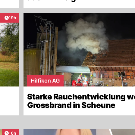
Artikel veröffentlicht:
19h
eraktionen
Hilfikon AG
Starke Rauchentwicklung 
Grossbrand in Scheune
Artikel veröffentlicht:
16h