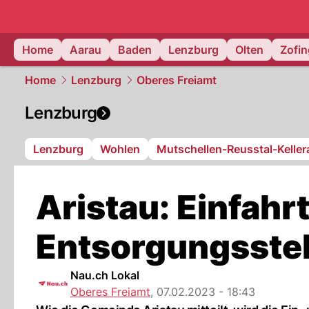
mittelland.
Home
Aarau
Baden
Lenzburg
Olten
Zofi
Home
Lenzburg
Oberes Freiamt
Lenzburg
Lenzburg
Wohlen
Mutschellen-Reusstal-Kelle
Aristau: Einfahr
Entsorgungsstel
Nau.ch Lokal
Oberes Freiamt
,
07.02.2023 - 18:43