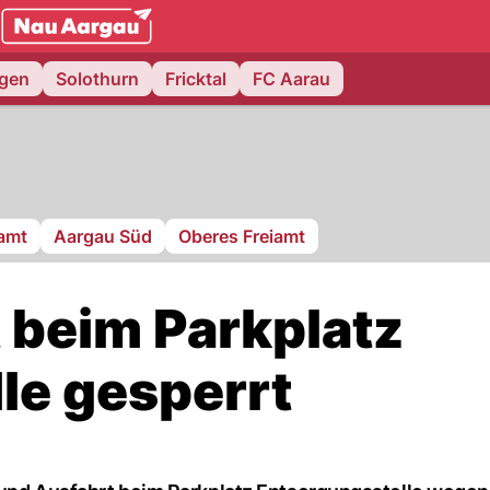
NAU.ch
ngen
Solothurn
Fricktal
FC Aarau
ramt
Aargau Süd
Oberes Freiamt
t beim Parkplatz
le gesperrt