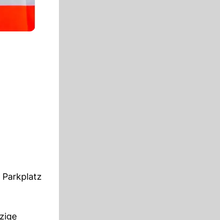
m Parkplatz
nzige