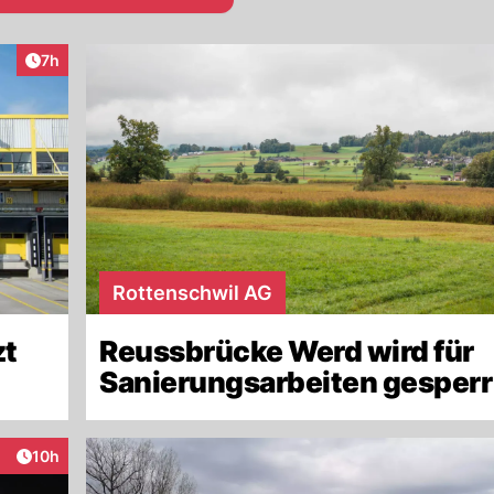
Artikel veröffentlicht:
7h
Rottenschwil AG
zt
Reussbrücke Werd wird für
Sanierungsarbeiten gesperr
Artikel veröffentlicht:
10h
eraktionen