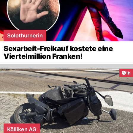
Solothurnerin
Sexarbeit-Freikauf kostete eine
Viertelmillion Franken!
Art
1h
Kölliken AG