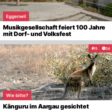
Eggenwil
Musikgesellschaft feiert 100 Jahre
mit Dorf- und Volksfest
Arti
15
2d
Interaktione
Wie bitte?
Känguru im Aargau gesichtet