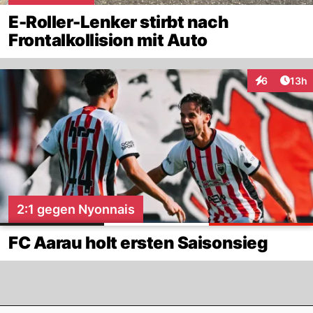
E-Roller-Lenker stirbt nach
Frontalkollision mit Auto
Artik
6
13h
Interaktione
2:1 gegen Nyonnais
FC Aarau holt ersten Saisonsieg