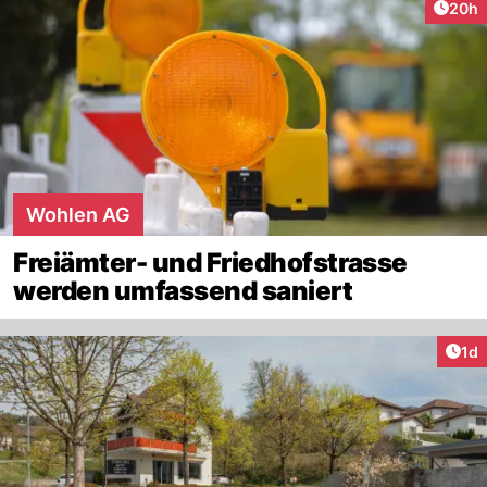
Artik
20h
Wohlen AG
Freiämter- und Friedhofstrasse
werden umfassend saniert
Art
1d