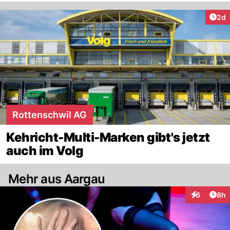
Arti
2d
Rottenschwil AG
Kehricht-Multi-Marken gibt's jetzt
auch im Volg
Mehr aus Aargau
Arti
6
8h
Interaktion