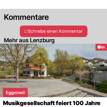
Kommentare
Schreibe einen Kommentar
Mehr aus Lenzburg
Arti
6h
Eggenwil
Musikgesellschaft feiert 100 Jahre