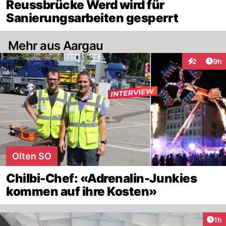
Reussbrücke Werd wird für
Sanierungsarbeiten gesperrt
Mehr aus Aargau
Arti
2
9h
Interaktion
Olten SO
Chilbi-Chef: «Adrenalin-Junkies
kommen auf ihre Kosten»
Art
1h