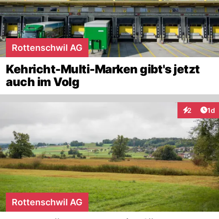
Rottenschwil AG
Kehricht-Multi-Marken gibt's jetzt
auch im Volg
Art
2
1d
Interaktion
Rottenschwil AG