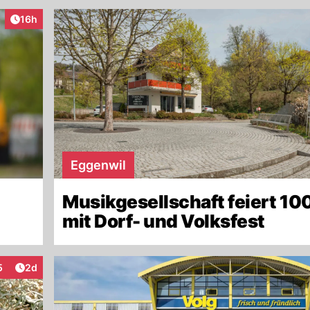
Artikel veröffentlicht:
16h
Eggenwil
Musikgesellschaft feiert 10
mit Dorf- und Volksfest
Artikel veröffentlicht:
5
2d
eraktionen