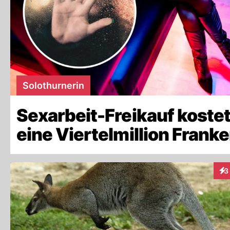
Solothurnerin
Sexarbeit-Freikauf koste
eine Viertelmillion Franke
3
Int