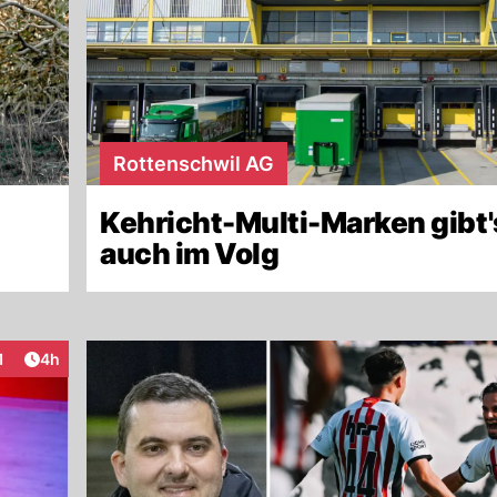
Rottenschwil AG
Kehricht-Multi-Marken gibt's
auch im Volg
Artikel veröffentlicht:
1
4h
teraktionen