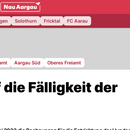
NAU.ch
ngen
Solothurn
Fricktal
FC Aarau
ramt
Aargau Süd
Oberes Freiamt
 die Fälligkeit der