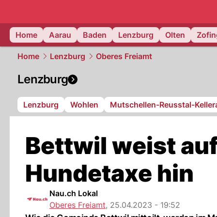
mittelland.
Home
Aarau
Baden
Lenzburg
Olten
Zofi
Home
Lenzburg
Oberes Freiamt
Lenzburg
Lenzburg
Wohlen
Mutschellen-Reusstal-Kelle
Bettwil weist auf
Hundetaxe hin
Nau.ch Lokal
Oberes Freiamt
,
25.04.2023 - 19:52