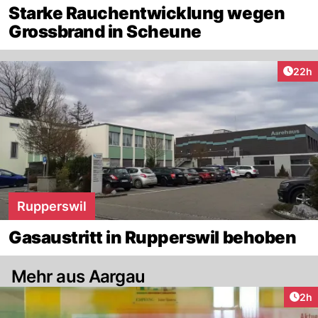
Starke Rauchentwicklung wegen
Grossbrand in Scheune
Artik
22h
Rupperswil
Gasaustritt in Rupperswil behoben
Mehr aus Aargau
Arti
2h