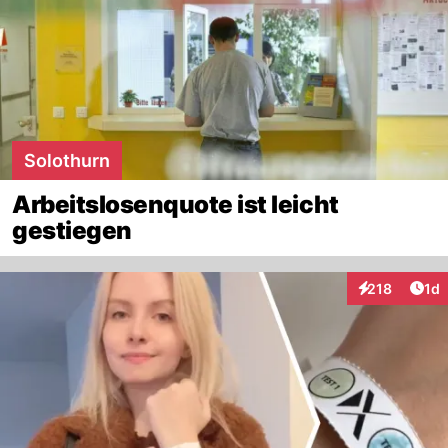
Solothurn
Arbeitslosenquote ist leicht
gestiegen
Art
218
1d
Interaktionen