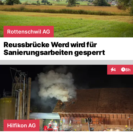
Rottenschwil AG
Reussbrücke Werd wird für
Sanierungsarbeiten gesperrt
Arti
4
8h
Interaktion
Hilfikon AG