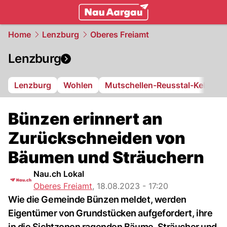
mittelland.
NAU.ch
Home
Lenzburg
Oberes Freiamt
Lenzburg
Lenzburg
Wohlen
Mutschellen-Reusstal-Kelleram
Bünzen erinnert an
Zurückschneiden von
Bäumen und Sträuchern
Nau.ch Lokal
Oberes Freiamt
,
18.08.2023 - 17:20
Wie die Gemeinde Bünzen meldet, werden
Eigentümer von Grundstücken aufgefordert, ihre
in die Sichtzonen ragenden Bäume, Sträucher und