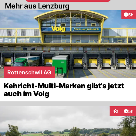
Mehr aus Lenzburg
Arti
5h
Rottenschwil AG
Kehricht-Multi-Marken gibt's jetzt
auch im Volg
Arti
2
5h
Interaktion