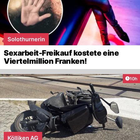
Solothurnerin
Sexarbeit-Freikauf kostete eine
Viertelmillion Franken!
Artik
10h
Kölliken AG