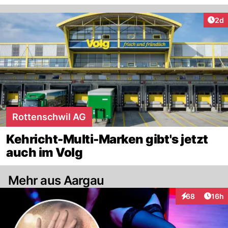
Arti
2d
Rottenschwil AG
Kehricht-Multi-Marken gibt's jetzt
auch im Volg
Mehr aus Aargau
Artik
68
16h
Interaktionen