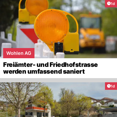
Art
1d
Wohlen AG
Freiämter- und Friedhofstrasse
werden umfassend saniert
Art
1d