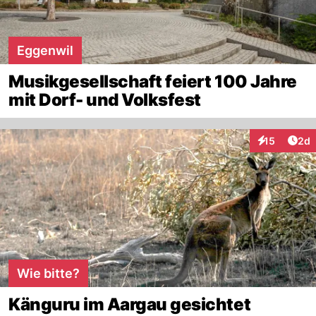
Eggenwil
Musikgesellschaft feiert 100 Jahre
mit Dorf- und Volksfest
Arti
15
2d
Interaktione
Wie bitte?
Känguru im Aargau gesichtet