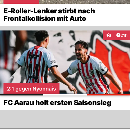
E-Roller-Lenker stirbt nach
Frontalkollision mit Auto
Artik
6
21h
Interaktione
2:1 gegen Nyonnais
FC Aarau holt ersten Saisonsieg