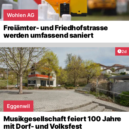
Wohlen AG
Freiämter- und Friedhofstrasse
werden umfassend saniert
Arti
2d
Eggenwil
Musikgesellschaft feiert 100 Jahre
mit Dorf- und Volksfest