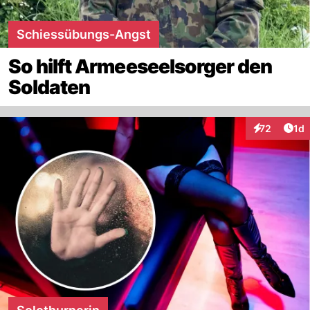
Schiessübungs-Angst
So hilft Armeeseelsorger den
Soldaten
Art
72
1d
Interaktione