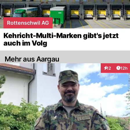
Rottenschwil AG
Kehricht-Multi-Marken gibt's jetzt
auch im Volg
Mehr aus Aargau
Artik
12
12h
Interaktionen