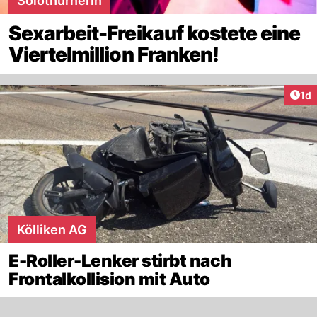
Solothurnerin
Sexarbeit-Freikauf kostete eine
Viertelmillion Franken!
Art
1d
Kölliken AG
E-Roller-Lenker stirbt nach
Frontalkollision mit Auto