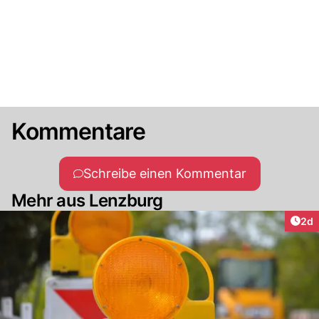
Kommentare
Schreibe einen Kommentar
Mehr aus Lenzburg
Arti
2d