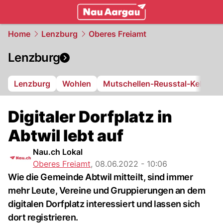
mittelland.
NAU.ch
Home
Lenzburg
Oberes Freiamt
Lenzburg
Lenzburg
Wohlen
Mutschellen-Reusstal-Kelleram
Digitaler Dorfplatz in
Abtwil lebt auf
Nau.ch Lokal
Oberes Freiamt
,
08.06.2022 - 10:06
Wie die Gemeinde Abtwil mitteilt, sind immer
mehr Leute, Vereine und Gruppierungen an dem
digitalen Dorfplatz interessiert und lassen sich
dort registrieren.