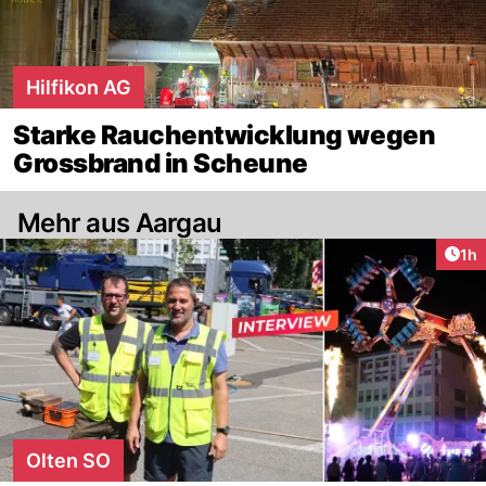
Hilfikon AG
Starke Rauchentwicklung wegen
Grossbrand in Scheune
Mehr aus Aargau
Art
1h
Olten SO