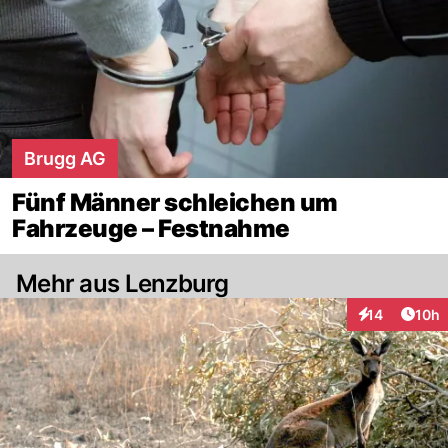
Brugg AG
Fünf Männer schleichen um
Fahrzeuge – Festnahme
Mehr aus Lenzburg
Artik
14
10h
Interaktionen