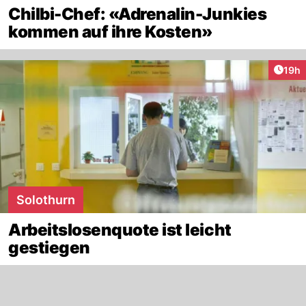
Chilbi-Chef: «Adrenalin-Junkies
kommen auf ihre Kosten»
Artik
19h
Solothurn
Arbeitslosenquote ist leicht
gestiegen