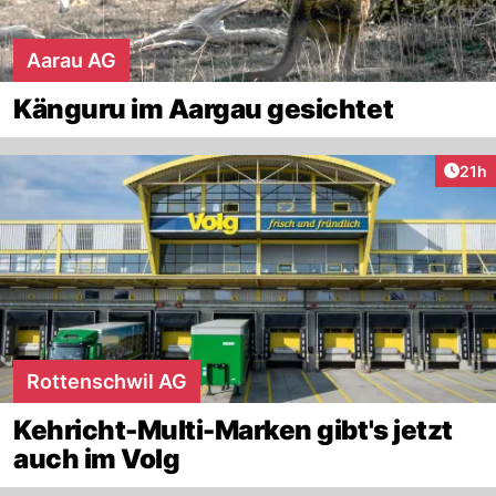
Aarau AG
Känguru im Aargau gesichtet
Artik
21h
Rottenschwil AG
Kehricht-Multi-Marken gibt's jetzt
auch im Volg