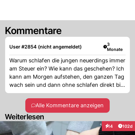
Kommentare
Artikel veröff
3
User #2854 (nicht angemeldet)
Monate
Warum schlafen die jungen neuerdings immer
am Steuer ein? Wie kann das geschehen? Ich
kann am Morgen aufstehen, den ganzen Tag
wach sein und dann ohne schlafen direkt bis
nach Slowenien oder weiter fahren ohne
dass ich am Steuer einschlafe, da stimmt
Alle Kommentare anzeigen
doch etwas nicht!
Weiterlesen
Artike
14
102d
Interaktionen