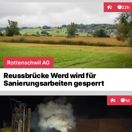
Artik
2
22h
Interaktionen
Rottenschwil AG
Reussbrücke Werd wird für
Sanierungsarbeiten gesperrt
Art
6
1d
Interaktion