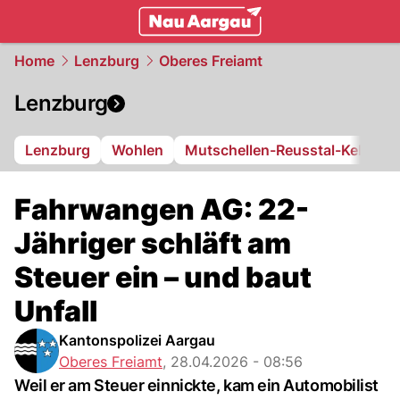
mittelland.
NAU.ch
Home
Lenzburg
Oberes Freiamt
Lenzburg
Lenzburg
Wohlen
Mutschellen-Reusstal-Kelleram
Fahrwangen AG: 22-
Jähriger schläft am
Steuer ein – und baut
Unfall
Kantonspolizei Aargau
Oberes Freiamt
,
28.04.2026 - 08:56
Weil er am Steuer einnickte, kam ein Automobilist