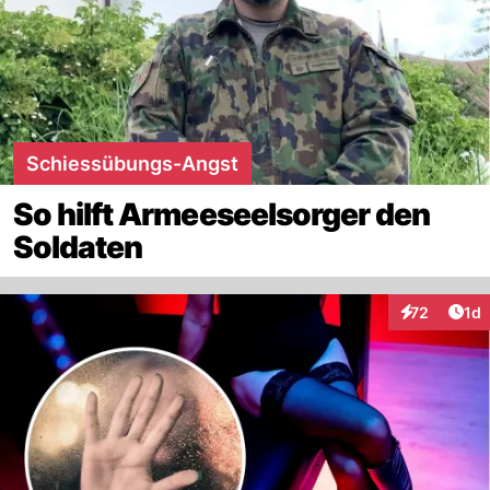
Schiessübungs-Angst
So hilft Armeeseelsorger den
Soldaten
Art
72
1d
Interaktione