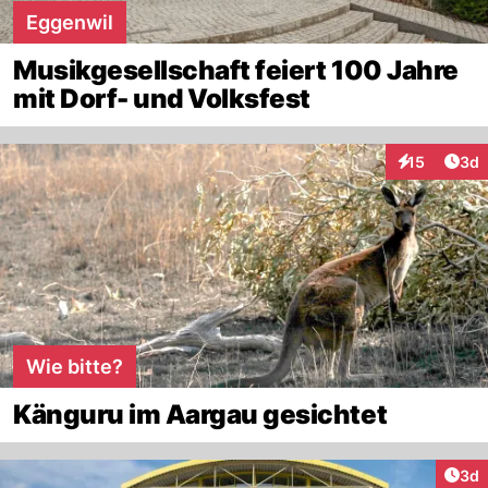
Eggenwil
Musikgesellschaft feiert 100 Jahre
mit Dorf- und Volksfest
Arti
15
3d
Interaktione
Wie bitte?
Känguru im Aargau gesichtet
Arti
3d