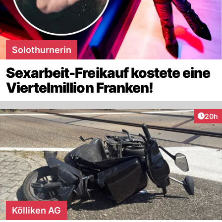
Solothurnerin
Sexarbeit-Freikauf kostete eine
Viertelmillion Franken!
Artik
20h
Kölliken AG