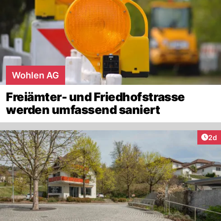
Wohlen AG
Freiämter- und Friedhofstrasse
werden umfassend saniert
Arti
2d