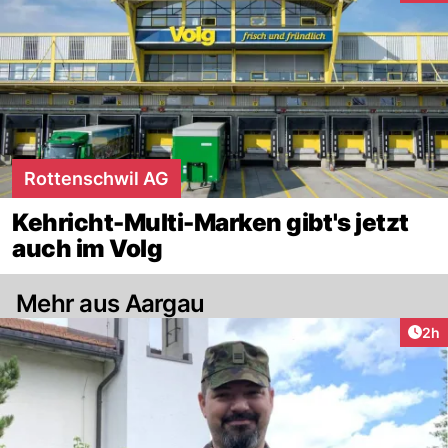
Rottenschwil AG
Kehricht-Multi-Marken gibt's jetzt
auch im Volg
Mehr aus Aargau
Arti
2h